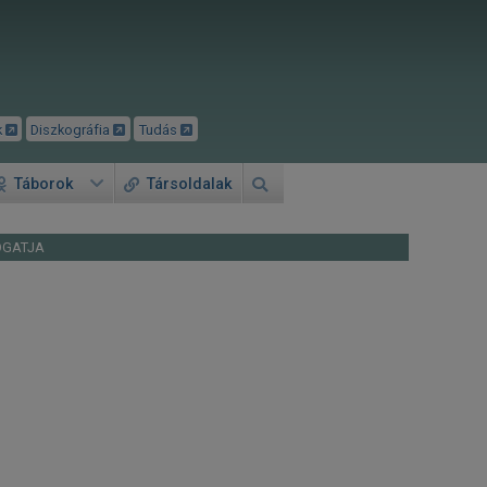
k
Diszkográfia
Tudás
Táborok
Társoldalak
OGATJA