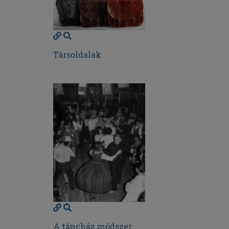
Társoldalak
A táncház módszer