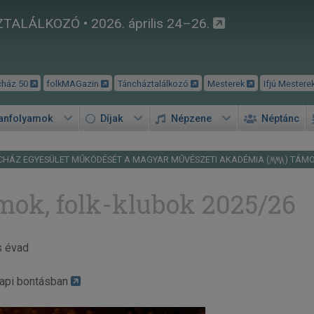
TALÁLKOZÓ • 2026. április 24–26.
cház 50
folkMAGazin
Táncháztalálkozó
Mesterek
Ifjú Mestere
tanfolyamok
Díjak
Népzene
Néptánc
CHÁZ EGYESÜLET MŰKÖDÉSÉT A MAGYAR MŰVÉSZETI AKADÉMIA (
) TÁM
mok, folk-klubok 2025/26
s évad
napi bontásban