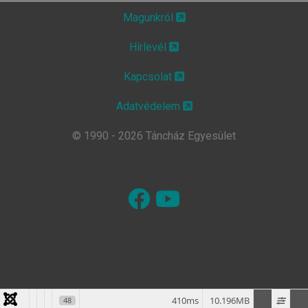
Magunkról
Hírlevél
Kapcsolat
Adatvédelem
© 1990 - 2026 Táncház Egyesület
410ms
10.196MB
48