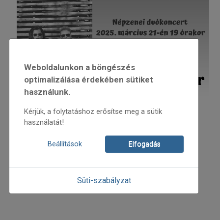
Weboldalunkon a böngészés
optimalizálása érdekében sütiket
használunk.
Kérjük, a folytatáshoz erősítse meg a sütik
Zolnai Sára - ének
használatát!
Herédi Zsombor - harmonika
Várunk mindenkit sok szeretettel!
Beállítások
Elfogadás
Belépő: 2000 Ft
Az esemény facebook oldala:
Süti-szabályzat