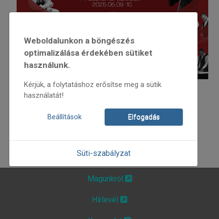
Weboldalunkon a böngészés
optimalizálása érdekében sütiket
használunk.
Kérjük, a folytatáshoz erősítse meg a sütik
használatát!
Várunk nagyon sok szeretettel!
Az eseményen való részvétel ingyenes!
Beállítások
Elfogadás
Az esemény facebook oldala:
Süti-szabályzat
Magunkról
Hírlevél