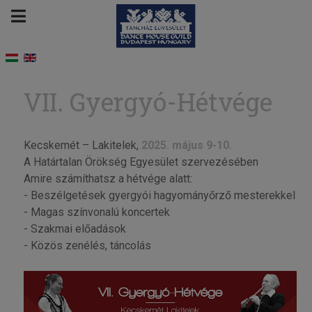
VII. Gyergyó-Hétvége
Kecskemét – Lakitelek,
2025. május 9-10.
A Határtalan Örökség Egyesület szervezésében
Amire számíthatsz a hétvége alatt:
- Beszélgetések gyergyói hagyományőrző mesterekkel
- Magas színvonalú koncertek
- Szakmai előadások
- Közös zenélés, táncolás