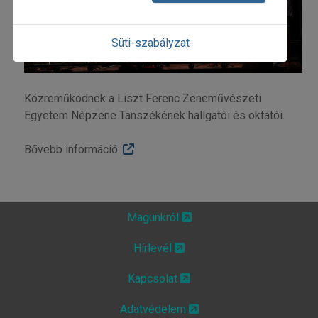
Süti-szabályzat
Közreműködnek a Liszt Ferenc Zeneművészeti
Egyetem Népzene Tanszékének hallgatói és oktatói.
Bővebb információ:
Magunkról
Hírlevél
Kapcsolat
Adatvédelem