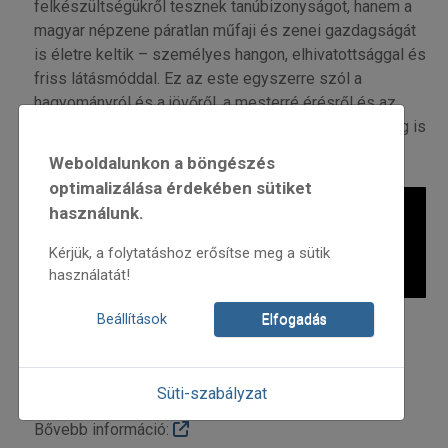
felkészültségükről tesznek tanúbizonyságot, hanem a
magyar népzene páratlan műfaji és zenei gazdagságát
is életre keltik – személyes hangon, elhivatottsággal és
friss látásmóddal. Ez az este egyszerre szól a
hagyományról és a jövőről, a mesterré érésről és az
elindulásról. Egy különleges alkalom, ahol a közönség is
részese lehet egy művészi kiteljesedés ünnepének.
Weboldalunkon a böngészés
optimalizálása érdekében sütiket
használunk.
Kérjük, a folytatáshoz erősítse meg a sütik
használatát!
Beállítások
Elfogadás
A diplomakoncertek 9:00-20:00 ig tartanak.
Az esemény facebook oldala:
Süti-szabályzat
Bővebb információ: