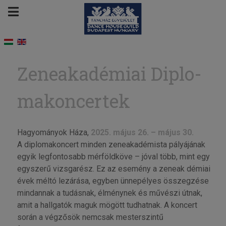
Ze­ne­aka­dé­mi­ai Dip­lo­
ma­kon­cer­tek
Hagyományok Háza,
2025. május 26. – május 30.
A diplomakoncert minden zeneakadémista pályájának
egyik legfontosabb mérföldköve – jóval több, mint egy
egyszerű vizsgarész. Ez az esemény a zeneak démiai
évek méltó lezárása, egyben ünnepélyes összegzése
mindannak a tudásnak, élménynek és művészi útnak,
amit a hallgatók maguk mögött tudhatnak. A koncert
során a végzősök nemcsak mesterszintű