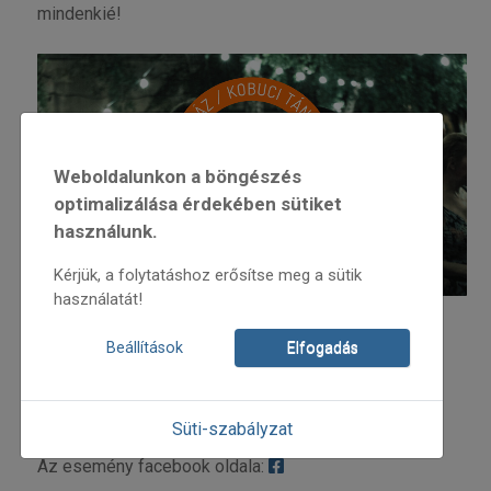
mindenkié!
Weboldalunkon a böngészés
optimalizálása érdekében sütiket
használunk.
Kérjük, a folytatáshoz erősítse meg a sütik
használatát!
Jegyárak:
Beállítások
Elfogadás
Early bird: 1500 Ft
Elővétel: 2000 Ft
A táncház napján: 2500 Ft
Süti-szabályzat
Az esemény facebook oldala: