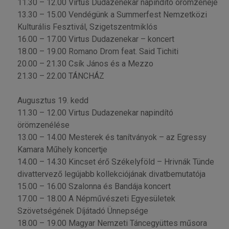
11.30 – 12.00 Virtus Dudazenekar napindító örömzenéje
13.30 – 15.00 Vendégünk a Summerfest Nemzetközi
Kulturális Fesztivál, Szigetszentmiklós
16.00 – 17.00 Virtus Dudazenekar – koncert
18.00 – 19.00 Romano Drom feat. Said Tichiti
20.00 – 21.30 Csík János és a Mezzo
21.30 – 22.00 TÁNCHÁZ
Augusztus 19. kedd
11.30 – 12.00 Virtus Dudazenekar napindító
örömzenélése
13.00 – 14.00 Mesterek és tanítványok – az Egressy
Kamara Műhely koncertje
14.00 – 14.30 Kincset érő Székelyföld – Hrivnák Tünde
divattervező legújabb kollekciójának divatbemutatója
15.00 – 16.00 Szalonna és Bandája koncert
17.00 – 18.00 A Népművészeti Egyesületek
Szövetségének Díjátadó Ünnepsége
18.00 – 19.00 Magyar Nemzeti Táncegyüttes műsora