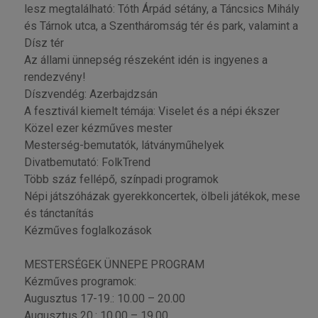
lesz megtalálható: Tóth Árpád sétány, a Táncsics Mihály
és Tárnok utca, a Szentháromság tér és park, valamint a
Dísz tér
Az állami ünnepség részeként idén is ingyenes a
rendezvény!
Díszvendég: Azerbajdzsán
A fesztivál kiemelt témája: Viselet és a népi ékszer
Közel ezer kézműves mester
Mesterség-bemutatók, látványműhelyek
Divatbemutató: FolkTrend
Több száz fellépő, színpadi programok
Népi játszóházak gyerekkoncertek, ölbeli játékok, mese
és tánctanítás
Kézműves foglalkozások
MESTERSÉGEK ÜNNEPE PROGRAM
Kézműves programok:
Augusztus 17-19.: 10.00 – 20.00
Augusztus 20.: 10.00 – 19.00