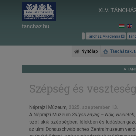
XLV. TÁNCHÁZ
tanchaz.hu
Táncház Akadémia
Tán
Nyitólap
Táncházak, 
A TÁN
Szépség és vesztesé
Néprajzi Múzeum,
2025. szeptember 13.
A Néprajzi Múzeum
Súlyos anyag – Nők, viseletek,
szól, akik szépségben, lélekben és tudásban gaz
az ulmi Donauschwäbisches Zentralmuseum vendégk