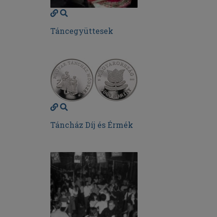
Táncegyüttesek
Táncház Díj és Érmék