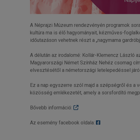
A Néprajzi Múzeum rendezvényén programok sora te
kultúra ma is élő hagyományait, kézműves-foglalk
időutazáson vehetnek részt a „nagymama gardróbjáb
A délután az irodalomé: Kollár-Klemencz László az
Magyarországi Német Színház Nehéz csomag című 
elvesztésétől a németországi letelepedéssel járó 
Ez a nap egyszerre szól majd a szépségről és a v
közösség emlékezetét, amely a sorsfordító megprób
Bővebb információ:
Az esemény facebook oldala: