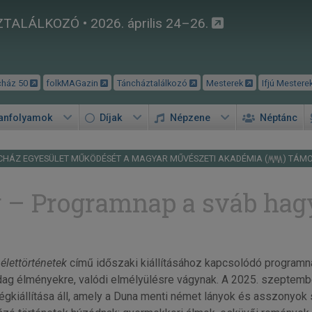
TALÁLKOZÓ • 2026. április 24–26.
cház 50
folkMAGazin
Táncháztalálkozó
Mesterek
Ifjú Mestere
tanfolyamok
Díjak
Népzene
Néptánc
CHÁZ EGYESÜLET MŰKÖDÉSÉT A MAGYAR MŰVÉSZETI AKADÉMIA (
) TÁM
g – Programnap a sváb ha
 élettörténetek
című időszaki kiállításához kapcsolódó program
dag élményekre, valódi elmélyülésre vágynak. A 2025. szeptem
iállítása áll, amely a Duna menti német lányok és asszonyok s