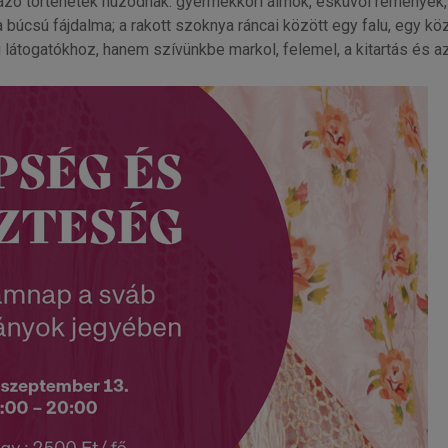
ázó történetek húzódnak: gyermekkori álmok, esküvői reménye
a búcsú fájdalma; a rakott szoknya ráncai között egy falu, egy k
ú látogatókhoz, hanem szívünkbe markol, felemel, a kitartás és a