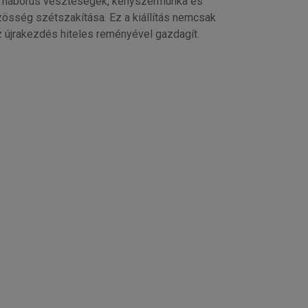
k, háborús veszteségek, kényszermunka és
özösség szétszakítása. Ez a kiállítás nemcsak
z újrakezdés hiteles reményével gazdagít.