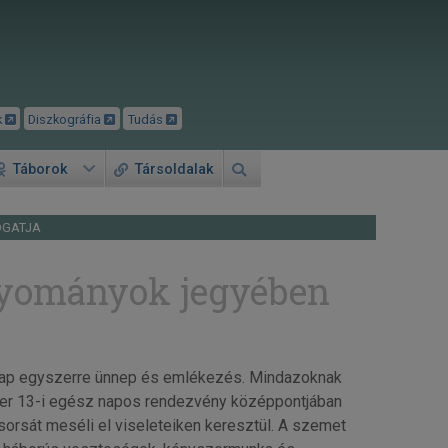
k
Diszkográfia
Tudás
Táborok
Társoldalak
OGATJA
gyományok jegyében
nap egyszerre ünnep és emlékezés. Mindazoknak
ber 13-i egész napos rendezvény középpontjában
orsát meséli el viseleteiken keresztül. A szemet