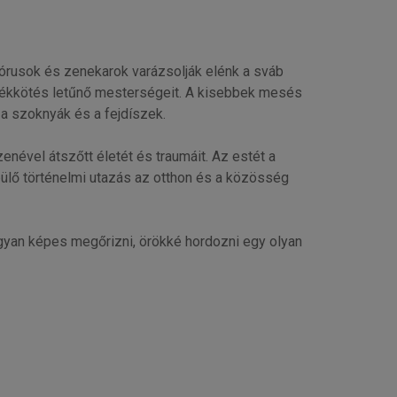
órusok és zenekarok varázsolják elénk a sváb
székkötés letűnő mesterségeit. A kisebbek mesés
 a szoknyák és a fejdíszek.
nével átszőtt életét és traumáit. Az estét a
ő történelmi utazás az otthon és a közösség
ogyan képes megőrizni, örökké hordozni egy olyan