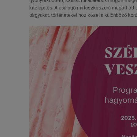
gyönyörködtető, színes ruhadarabok mögött megr
kitelepítés. A csillogó mirtuszkoszorú mögött ott 
tárgyakat, történeteket hoz közel a különböző kor