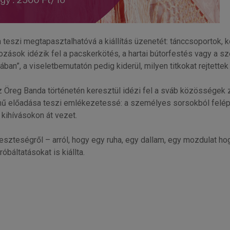
szi megtapasztalhatóvá a kiállítás üzenetét: tánccsoportok, k
ozások idézik fel a pacskerkötés, a hartai bútorfestés vagy a 
an”, a viseletbemutatón pedig kiderül, milyen titkokat rejtettek
 Öreg Banda történetén keresztül idézi fel a sváb közösségek ze
előadása teszi emlékezetessé: a személyes sorsokból felépül
kihívásokon át vezet.
eszteségről – arról, hogy egy ruha, egy dallam, egy mozdulat h
áltatásokat is kiállta.