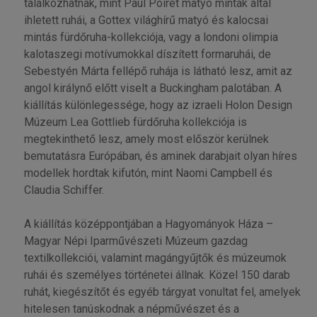
találkozhatnak, mint Paul Poiret matyó minták által
ihletett ruhái, a Gottex világhírű matyó és kalocsai
mintás fürdőruha-kollekciója, vagy a londoni olimpia
kalotaszegi motívumokkal díszített formaruhái, de
Sebestyén Márta fellépő ruhája is látható lesz, amit az
angol királynő előtt viselt a Buckingham palotában. A
kiállítás különlegessége, hogy az izraeli Holon Design
Múzeum Lea Gottlieb fürdőruha kollekciója is
megtekinthető lesz, amely most először kerülnek
bemutatásra Európában, és aminek darabjait olyan híres
modellek hordtak kifutón, mint Naomi Campbell és
Claudia Schiffer.
A kiállítás középpontjában a Hagyományok Háza –
Magyar Népi Iparművészeti Múzeum gazdag
textilkollekciói, valamint magángyűjtők és múzeumok
ruhái és személyes történetei állnak. Közel 150 darab
ruhát, kiegészítőt és egyéb tárgyat vonultat fel, amelyek
hitelesen tanúskodnak a népművészet és a