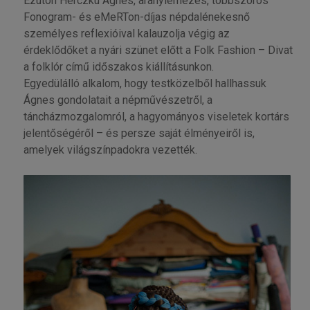
Ezúton Herczku Ágnes, aranylemezes, többszörös
Fonogram- és eMeRTon-díjas népdalénekesnő
személyes reflexióival kalauzolja végig az
érdeklődőket a nyári szünet előtt a Folk Fashion – Divat
a folklór című időszakos kiállításunkon.
Egyedülálló alkalom, hogy testközelből hallhassuk
Ágnes gondolatait a népművészetről, a
táncházmozgalomról, a hagyományos viseletek kortárs
jelentőségéről – és persze saját élményeiről is,
amelyek világszínpadokra vezették.