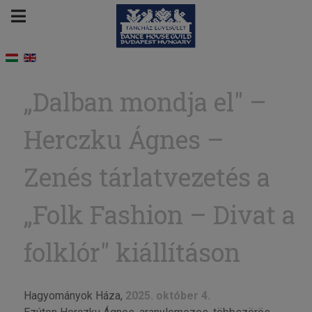
„Dal­ban mond­ja el" –
Hercz­ku Ág­nes –
Zenés tárlatvezetés a
„Folk Fashion – Divat a
folklór" kiállításon
Hagyományok Háza,
2025. október 4.