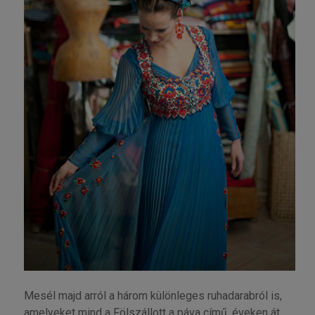
Mesél majd arról a három különleges ruhadarabról is,
amelyeket mind a Fölszállott a páva című, éveken át