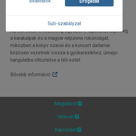
Beállítások
Elfogadás
Ötenijazuli Kozsanijazov (ének, dutar) – előadását,
amelyen a Fonó Zenekar tagjai a magyar népzene
párhuzamaival egészítik ki a műsort.
Süti-szabályzat
Az est során a közönség egyszerre tapasztalhatja meg
a karakalpak és a magyar népzene rokonságát,
miközben a könyv szavai és a koncert dallamai
közösen vezetnek vissza a gyökereinkhez, ünnepi
hangulatba öltöztetve a téli estét.
Bővebb információ:
Magunkról
Hírlevél
Kapcsolat