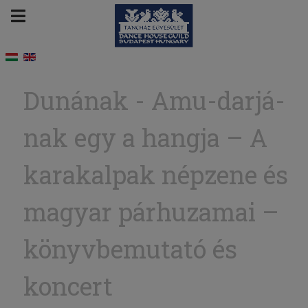
Du­ná­nak - Amu-dar­já­
nak egy a hang­ja – A
karakalpak népzene és
magyar párhuzamai –
könyvbemutató és
koncert