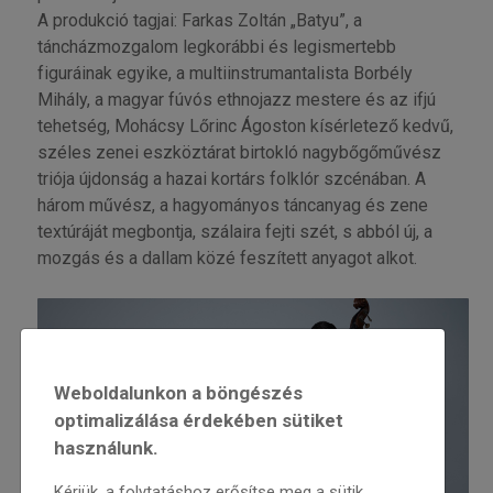
A produkció tagjai: Farkas Zoltán „Batyu”, a
táncházmozgalom legkorábbi és legismertebb
figuráinak egyike, a multiinstrumantalista Borbély
Mihály, a magyar fúvós ethnojazz mestere és az ifjú
tehetség, Mohácsy Lőrinc Ágoston kísérletező kedvű,
széles zenei eszköztárat birtokló nagybőgőművész
triója újdonság a hazai kortárs folklór szcénában. A
három művész, a hagyományos táncanyag és zene
textúráját megbontja, szálaira fejti szét, s abból új, a
mozgás és a dallam közé feszített anyagot alkot.
Weboldalunkon a böngészés
optimalizálása érdekében sütiket
használunk.
Kérjük, a folytatáshoz erősítse meg a sütik