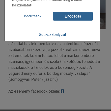
használatát!
Beállítások
Elfogadás
Süti-szabályzat
„Borbély Mihály és zseniális társai a hagyományokat
alázattal tiszteletben tartva, az autentikus népzenét
szabadabban kezelve, a jazzel kreatívan összefonva
azt emelték ki, ami fontos lehet a mai kor embere
számára, így emberi és szakrális kötődés fonódott a
muzsikusok, a táncolók és a közönség között. A
végeredmény eufória, boldog mosoly, vastaps."
(Somogyvári Péter / jazz.hu)
Az esemény facebook oldala: