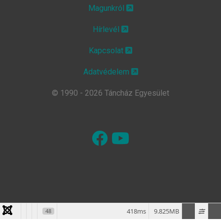
Magunkról
Hírlevél
Kapcsolat
Adatvédelem
© 1990 - 2026 Táncház Egyesület
418ms
9.825MB
48