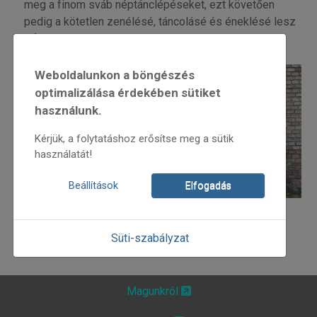
meg a finom sváb néptánclépéseket, ezt követően
pedig a kötetlen zenélésé, táncolásé és éneklésé lesz
a főszerep.
Weboldalunkon a böngészés
optimalizálása érdekében sütiket
használunk.
Kérjük, a folytatáshoz erősítse meg a sütik
használatát!
Beállítások
Elfogadás
Az esemény facebook oldala:
Süti-szabályzat
Magunkról