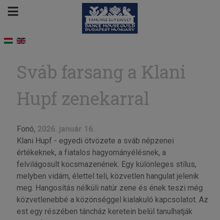
Sváb farsang a Klani
Hupf zenekarral
Fonó,
2026. január 16.
Klani Hupf - egyedi ötvözete a sváb népzenei
értékeknek, a fiatalos hagyományélésnek, a
felvilágosult kocsmazenének. Egy különleges stílus,
melyben vidám, élettel teli, közvetlen hangulat jelenik
meg. Hangosítás nélküli natúr zene és ének teszi még
közvetlenebbé a közönséggel kialakuló kapcsolatot. Az
est egy részében táncház keretein belül tanulhatják