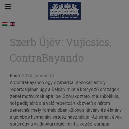
Szerb Újév: Vujicsics,
ContraBayando
Fonó,
2026. január 13.
A ContraBayando egy szabadkai zenekar, amely
repertoárjában úgy a Balkán, mint a környező országok
zenei motívumait építi be. Szórakoztató, melankolikus,
hol pedig tánc alá való repertoárt közvetít a három
zenetanár, mely formációban különös látvány és élmény
a gombos harmonika virtuóz használata! Az elmúlt évek
során úgy a vajdasági régió, mint a közép-európai