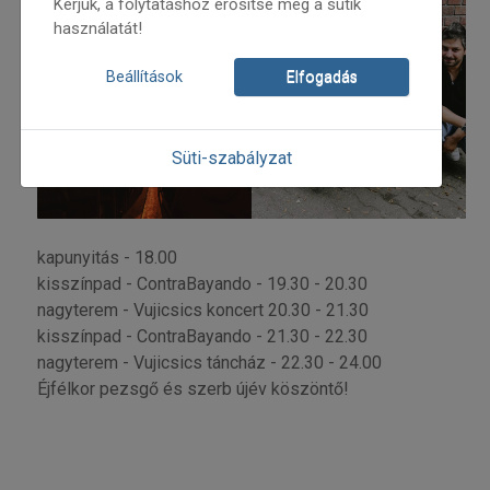
Kérjük, a folytatáshoz erősítse meg a sütik
használatát!
Beállítások
Elfogadás
Süti-szabályzat
kapunyitás - 18.00
kisszínpad - ContraBayando - 19.30 - 20.30
nagyterem - Vujicsics koncert 20.30 - 21.30
kisszínpad - ContraBayando - 21.30 - 22.30
nagyterem - Vujicsics táncház - 22.30 - 24.00
Éjfélkor pezsgő és szerb újév köszöntő!