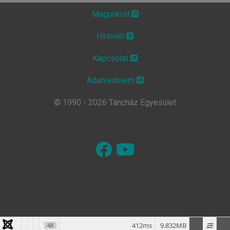
Magunkról
Hírlevél
Kapcsolat
Adatvédelem
© 1990 - 2026 Táncház Egyesület
412ms
9.832MB
48