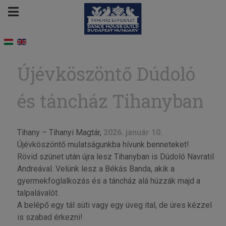
Újévköszöntő Dúdoló
és táncház Tihanyban
Tihany – Tihanyi Magtár,
2026. január 10.
Újévköszöntő mulatságunkba hívunk benneteket!
Rövid szünet után újra lesz Tihanyban is Dúdoló Navratil
Andreával. Velünk lesz a Békás Banda, akik a
gyermekfoglalkozás és a táncház alá húzzák majd a
talpalávalót.
A belépő egy tál süti vagy egy üveg ital, de üres kézzel
is szabad érkezni!