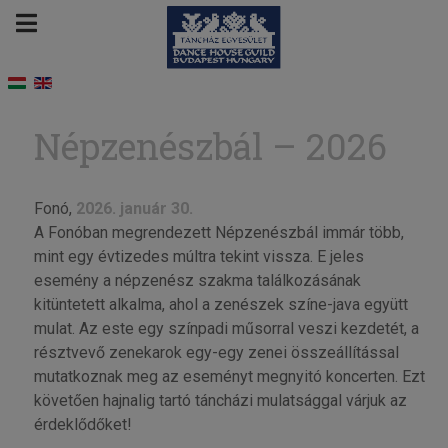
Népzenészbál – 2026
Fonó,
2026. január 30.
A Fonóban megrendezett Népzenészbál immár több,
mint egy évtizedes múltra tekint vissza. E jeles
esemény a népzenész szakma találkozásának
kitüntetett alkalma, ahol a zenészek színe-java együtt
mulat. Az este egy színpadi műsorral veszi kezdetét, a
résztvevő zenekarok egy-egy zenei összeállítással
mutatkoznak meg az eseményt megnyitó koncerten. Ezt
követően hajnalig tartó táncházi mulatsággal várjuk az
érdeklődőket!