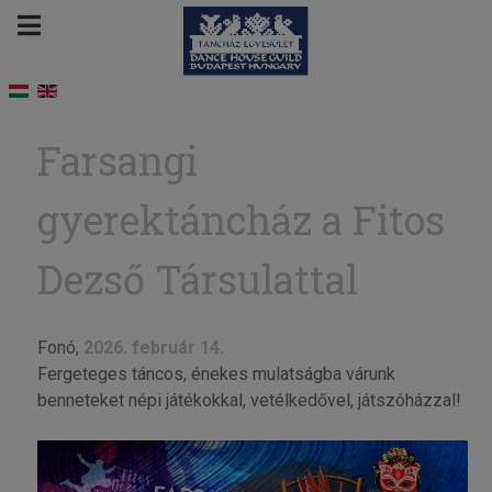
Farsangi
gyerektáncház a Fitos
Dezső Társulattal
Fonó,
2026. február 14.
Fergeteges táncos, énekes mulatságba várunk
benneteket népi játékokkal, vetélkedővel, játszóházzal!