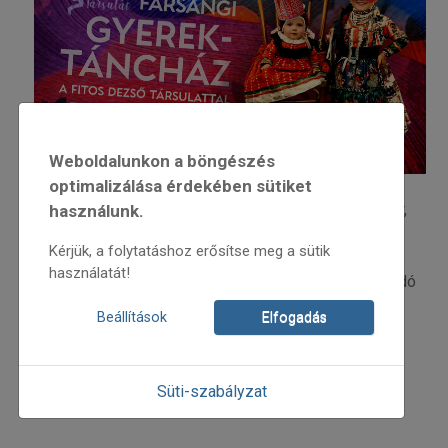
Weboldalunkon a böngészés
optimalizálása érdekében sütiket
Éneket tanít Paár Julcsi, muzsikál a Bazseva zenekar,
használunk.
házigazda a Fitos Dezső Társulat.
Kérjük, a folytatáshoz erősítse meg a sütik
Amire biztosan számíthatsz: a mozgással együtt járó
használatát!
energiaszint-növekedésre, a közös éneklésből fakadó
határtalan örömre, és a mozgással együtt járó
Beállítások
Elfogadás
energiarobbanásra!
Belépés csak jelmezben!
Süti-szabályzat
Az esemény facebook oldala: