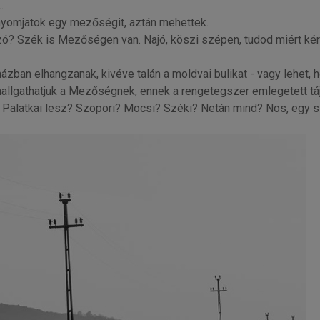
.
yomjatok egy mezőségit, aztán mehettek.
zó? Szék is Mezőségen van. Najó, köszi szépen, tudod miért kér
zban elhangzanak, kivéve talán a moldvai bulikat - vagy lehet,
llgathatjuk a Mezőségnek, ennek a rengetegszer emlegetett táj
. Palatkai lesz? Szopori? Mocsi? Széki? Netán mind? Nos, egy 