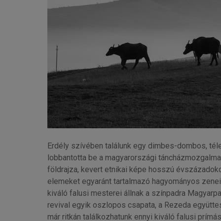
Erdély szívében találunk egy dimbes-dombos, télen
lobbantotta be a magyarországi táncházmozgalmat, é
földrajza, kevert etnikai képe hosszú évszázadoko
elemeket egyaránt tartalmazó hagyományos zenei 
kiváló falusi mesterei állnak a színpadra Magyarp
revival egyik oszlopos csapata, a Rezeda együtt
már ritkán találkozhatunk ennyi kiváló falusi prím