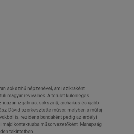
lyan sokszínű népzenével, ami szikraként
úli magyar revivalnek. A terület különleges
z igazán izgalmas, sokszínű, archaikus és újabb
ász Dávid szerkesztette műsor, melyben a műfaj
vakból is, rezidens bandaként pedig az erdélyi
ezi majd kontextusba műsorvezetőként. Manapság
nden tekintetben.