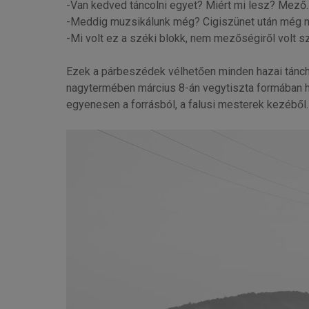
-Van kedved táncolni egyet? Miért mi lesz? Mező..
-Meddig muzsikálunk még? Cigiszünet után még n
-Mi volt ez a széki blokk, nem mezőségiről volt s
Ezek a párbeszédek vélhetően minden hazai tánchá
nagytermében március 8-án vegytiszta formában ha
egyenesen a forrásból, a falusi mesterek kezéből