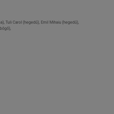
, Tuli Carol (hegedű), Emil Mihaiu (hegedű),
ybőgő),