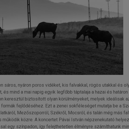
 sáros, nyáron poros vidéket, kis falvakkal, rögös utakkal és o
s mind a mai napig egyik legfőbb táptalaja a hazai és határon t
n keresztül biztosított olyan körülményeket, melyek ideálisak a
formák fejlődéséhez. Ezt a zenei sokféleséget mutatja be a Sz
alatkáról, Mezőszoporról, Székről, Mocsról, és talán még más fal
es működik közre. A koncertet Pávai István népzenekutató hely
ással egy színpadon, így felejthetetlen élményre számíthatunk mi