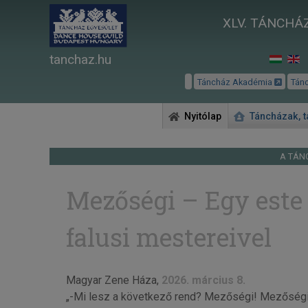
XLV. TÁNCHÁZ
tanchaz.hu
Táncház Akadémia
Tán
Nyitólap
Táncházak, 
A TÁN
Mezőségi – Egy este
falusi mestereivel
Magyar Zene Háza,
2026. március 8.
„-Mi lesz a következő rend? Mezőségi! Mezőségi