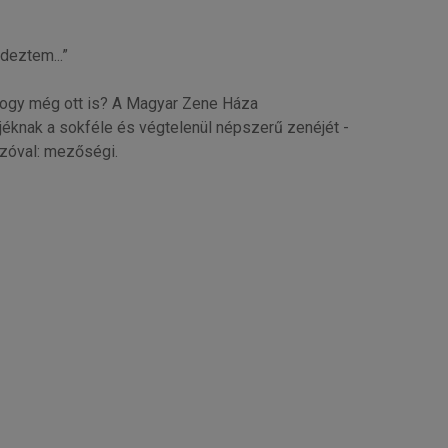
deztem...”
 hogy még ott is? A Magyar Zene Háza
éknak a sokféle és végtelenül népszerű zenéjét -
szóval: mezőségi.