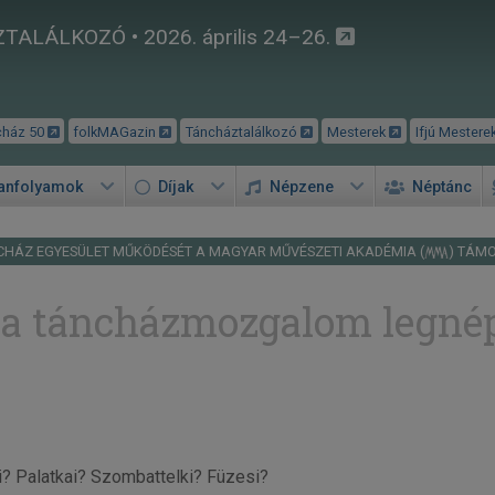
TALÁLKOZÓ • 2026. április 24–26.
cház 50
folkMAGazin
Táncháztalálkozó
Mesterek
Ifjú Mestere
tanfolyamok
Díjak
Népzene
Néptánc
CHÁZ EGYESÜLET MŰKÖDÉSÉT A MAGYAR MŰVÉSZETI AKADÉMIA (
) TÁM
 a táncházmozgalom legné
? Palatkai? Szombattelki? Füzesi?