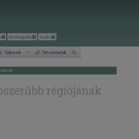
k
Diszkográfia
Tudás
Táborok
Társoldalak
OGATJA
pszerűbb régiójának