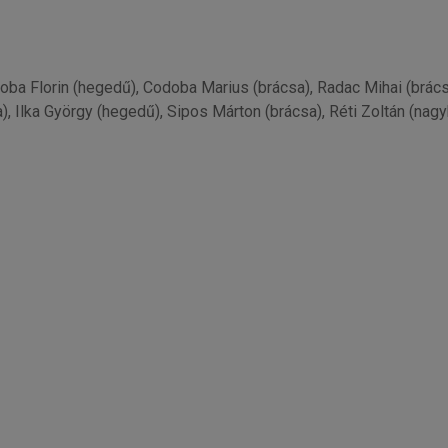
ba Florin (hegedű), Codoba Marius (brácsa), Radac Mihai (brácsa)
, Ilka György (hegedű), Sipos Márton (brácsa), Réti Zoltán (nag