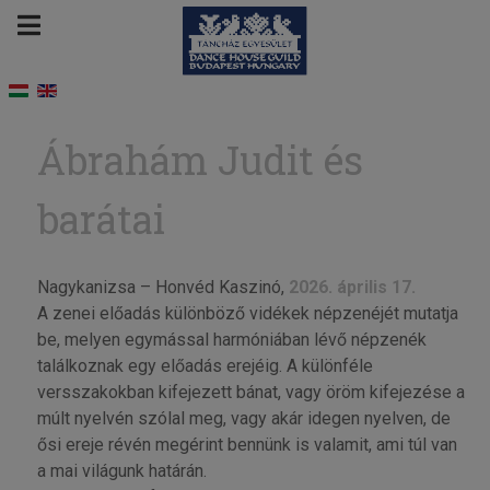
Ábrahám Judit és
barátai
Nagykanizsa – Honvéd Kaszinó,
2026. április 17.
A zenei előadás különböző vidékek népzenéjét mutatja
be, melyen egymással harmóniában lévő népzenék
találkoznak egy előadás erejéig. A különféle
versszakokban kifejezett bánat, vagy öröm kifejezése a
múlt nyelvén szólal meg, vagy akár idegen nyelven, de
ősi ereje révén megérint bennünk is valamit, ami túl van
a mai világunk határán.