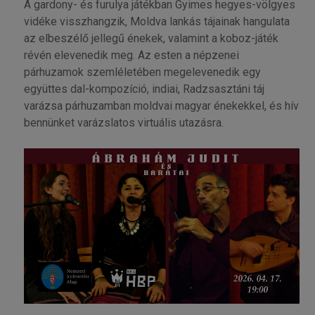
A gardony- és furulya játékban Gyimes hegyes-völgyes
vidéke visszhangzik, Moldva lankás tájainak hangulata
az elbeszélő jellegű énekek, valamint a koboz-játék
révén elevenedik meg. Az esten a népzenei
párhuzamok szemléletében megelevenedik egy
együttes dal-kompozíció, indiai, Radzsasztáni táj
varázsa párhuzamban moldvai magyar énekekkel, és hív
bennünket varázslatos virtuális utazásra.