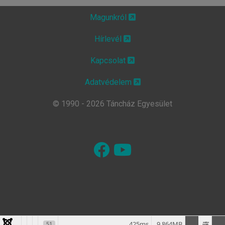
Magunkról
Hírlevél
Kapcsolat
Adatvédelem
© 1990 - 2026 Táncház Egyesület
425ms
9.864MB
51