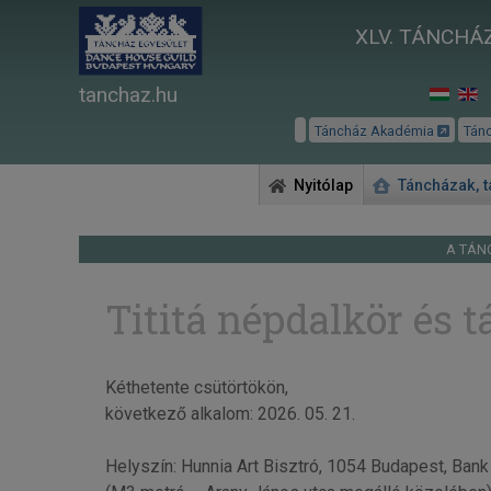
XLV. TÁNCHÁZ
tanchaz.hu
Táncház Akadémia
Tán
Nyitólap
Táncházak, 
A TÁN
Tititá népdalkör és 
Kéthetente csütörtökön,
következő alkalom: 2026. 05. 21.
Helyszín: Hunnia Art Bisztró, 1054 Budapest, Bank 