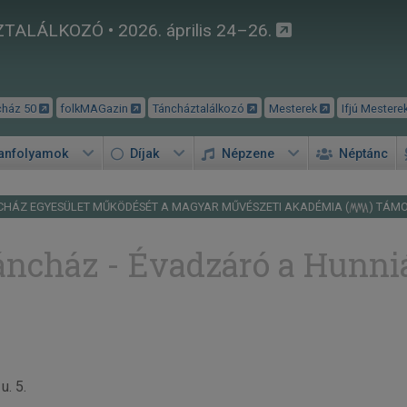
TALÁLKOZÓ • 2026. április 24–26.
cház 50
folkMAGazin
Táncháztalálkozó
Mesterek
Ifjú Mestere
tanfolyamok
Díjak
Népzene
Néptánc
CHÁZ EGYESÜLET MŰKÖDÉSÉT A MAGYAR MŰVÉSZETI AKADÉMIA (
) TÁM
táncház - Évadzáró a Hunn
u. 5.