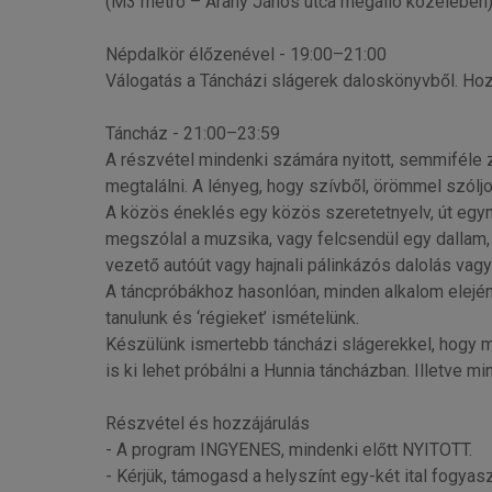
(M3 metró – Arany János utca megálló közelében
Népdalkör élőzenével - 19:00–21:00
Válogatás a Táncházi slágerek daloskönyvből. Hozd
Táncház - 21:00–23:59
A részvétel mindenki számára nyitott, semmiféle 
megtalálni. A lényeg, hogy szívből, örömmel szóljo
A közös éneklés egy közös szeretetnyelv, út egym
megszólal a muzsika, vagy felcsendül egy dallam, 
vezető autóút vagy hajnali pálinkázós dalolás vag
A táncpróbákhoz hasonlóan, minden alkalom elején
tanulunk és ‘régieket’ ismételünk.
Készülünk ismertebb táncházi slágerekkel, hogy me
is ki lehet próbálni a Hunnia táncházban. Illetve 
Részvétel és hozzájárulás
- A program INGYENES, mindenki előtt NYITOTT.
- Kérjük, támogasd a helyszínt egy-két ital fogyas