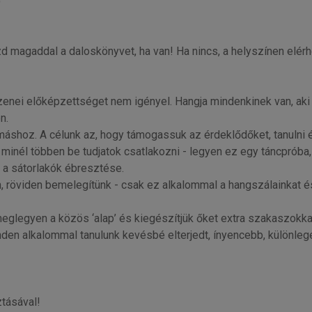
)
 magaddal a daloskönyvet, ha van! Ha nincs, a helyszínen elérh
zenei előképzettséget nem igényel. Hangja mindenkinek van, aki
n.
áshoz. A célunk az, hogy támogassuk az érdeklődőket, tanulni é
minél többen be tudjatok csatlakozni - legyen ez egy táncpróba
y a sátorlakók ébresztése.
, röviden bemelegítünk - csak ez alkalommal a hangszálainkat é
glegyen a közös ‘alap’ és kiegészítjük őket extra szakaszokkal. 
minden alkalommal tanulunk kevésbé elterjedt, ínyencebb, különle
ztásával!