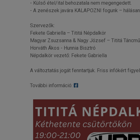
- Külső étel/ital behozatala nem megengedett.
- A zenészek javára KALAPOZNI fogunk – hálásan f
Szervezők:
Fekete Gabriella – Tititá Népdalkör
Magyar Zsuzsanna & Nagy József – Tititá Táncmű
Horváth Ákos - Hunnia Bisztró
Népdalkör vezető: Fekete Gabriella
A változtatás jogát fenntartjuk. Friss infókért fig
További információ: