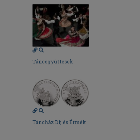
Táncegyüttesek
Táncház Díj és Érmék