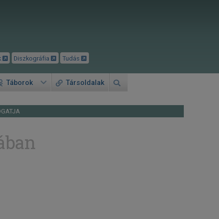
k
Diszkográfia
Tudás
Táborok
Társoldalak
OGATJA
iában