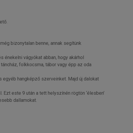
ető.
 még bizonytalan benne, annak segítünk
s énekelni vágyókat abban, hogy akárhol
, táncház, folkkocsma, tábor vagy épp az oda
s egyéb hangképző szerveinket. Majd új dalokat
Ezt este 9 után a tett helyszínén rögtön ‘élesben’
gesebb dallamokat.