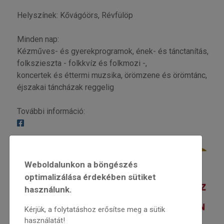
Helyszínek: Kővágóörs, Révfülöp
Minden nap:
Kézműves- és gyerekprogramok, ének- és tánctanítás,
folkszieszta - folkkvíz és folkmozi -,
koncertek és éttermi muzsika, örömzene és örömtánc,
éjszakai táncházak reggelig
További információ:
Weboldalunkon a böngészés
optimalizálása érdekében sütiket
használunk.
Kérjük, a folytatáshoz erősítse meg a sütik
használatát!