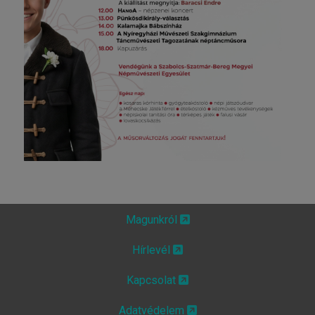
Magunkról
Hírlevél
Kapcsolat
Adatvédelem