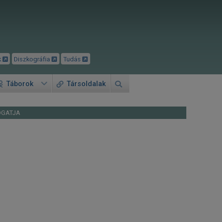
k
Diszkográfia
Tudás
Táborok
Társoldalak
OGATJA