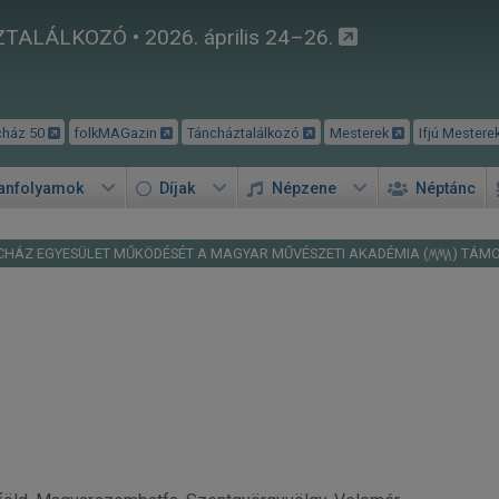
TALÁLKOZÓ • 2026. április 24–26.
cház 50
folkMAGazin
Táncháztalálkozó
Mesterek
Ifjú Mestere
tanfolyamok
Díjak
Népzene
Néptánc
CHÁZ EGYESÜLET MŰKÖDÉSÉT A MAGYAR MŰVÉSZETI AKADÉMIA (
) TÁM