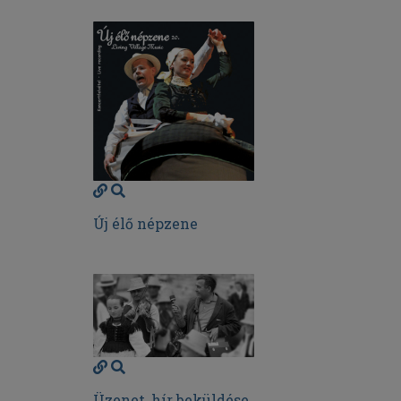
Új élő népzene
Üzenet, hír beküldése