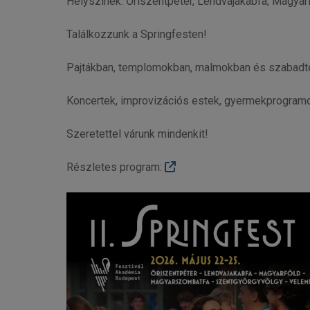
Helyszínek: Őriszentpéter, Lendvajakabfa, Magya
Találkozzunk a Springfesten!
Pajtákban, templomokban, malmokban és szabadtér
Koncertek, improvizációs estek, gyermekprogramo
Szeretettel várunk mindenkit!
Részletes program: