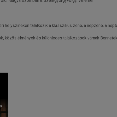
rföld, Magyarszombatfa, Szentgyörgyvölgy, Velemér
i helyszíneken találkozik a klasszikus zene, a népzene, a nép
k, közös élmények és különleges találkozások várnak Bennete