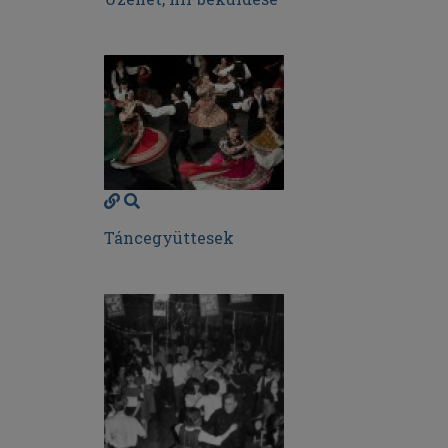
Táncegyüttesek