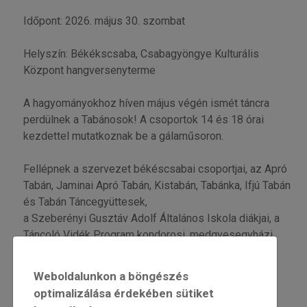
Időpont: 2026. május 30. szombat
Helyszín: Békékscsaba, Csabagyöngye Kulturális
Központ hangversenyterme
A hagyományokhoz híven május végén ismét táncra
perdülnek a Tabánosok! A csoportok 14 és 18 órai
kezdettel mutatkoznak be a gálaműsoron.
Fellépnek a szervezet békéscsabai csoportjai, az Apró
Tabán, Jaminai Apró Tabán, Kistabán, Tabánka, Ifjú Tabán
és Tabán Táncegyüttesek,
a Szeberényi Gusztáv Adolf Általános Iskola diákjai, a
Táncoló Vidék Program kondorosi, medgyesegyházi,
gerendási és nagybánhegyesi csoportjai.
Weboldalunkon a böngészés
Kísér a Bakos Zenekar.
optimalizálása érdekében sütiket