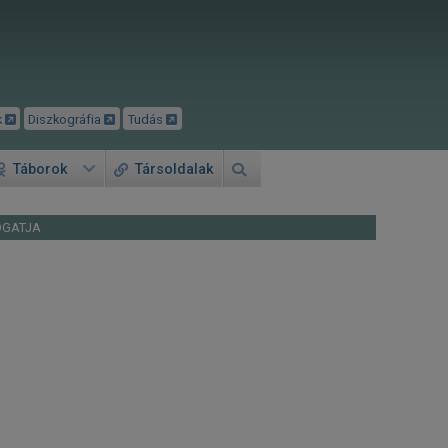
k
Diszkográfia
Tudás
Táborok
Társoldalak
OGATJA