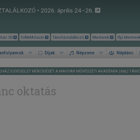
TALÁLKOZÓ • 2026. április 24–26.
cház 50
folkMAGazin
Táncháztalálkozó
Mesterek
Ifjú Mestere
tanfolyamok
Díjak
Népzene
Néptánc
CHÁZ EGYESÜLET MŰKÖDÉSÉT A MAGYAR MŰVÉSZETI AKADÉMIA (
) TÁM
ánc oktatás