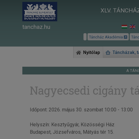
XLV. TÁNCHÁZ
tanchaz.hu
Táncház Akadémia
Tán
Nyitólap
Táncházak, 
A TÁN
Nagyecsedi cigány t
Időpont: 2026. május 30. szombat 10:00 - 13:00
Helyszín: Kesztyűgyár, Közösségi Ház
Budapest, Józsefváros, Mátyás tér 15.