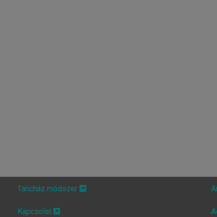
Táncház módszer
A
Kapcsolat
A