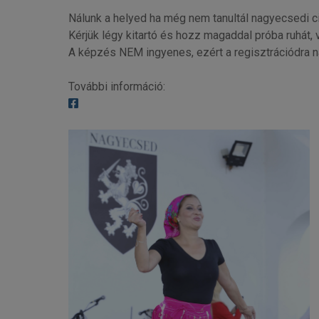
Nálunk a helyed ha még nem tanultál nagyecsedi cig
Kérjük légy kitartó és hozz magaddal próba ruhát, v
A képzés NEM ingyenes, ezért a regisztrációdra 
További információ: