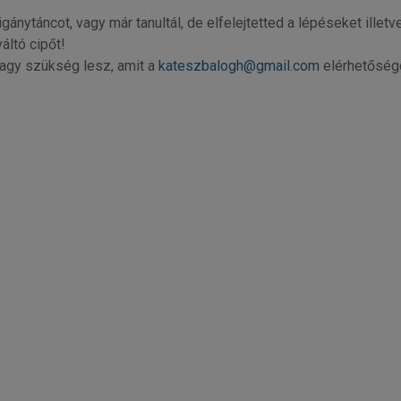
ánytáncot, vagy már tanultál, de elfelejtetted a lépéseket illet
áltó cipőt!
nagy szükség lesz, amit a
kateszbalogh@gmail.com
elérhetőség