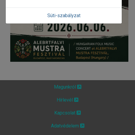
Süti-szabályzat
Magunkról
Hírlevél
Kapcsolat
Adatvédelem