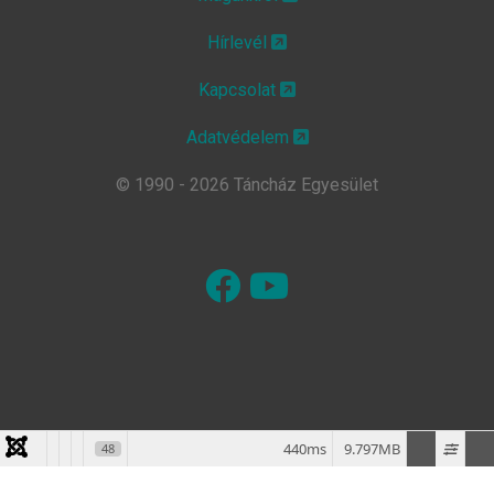
Hírlevél
Kapcsolat
Adatvédelem
© 1990 - 2026 Táncház Egyesület
440ms
9.797MB
48