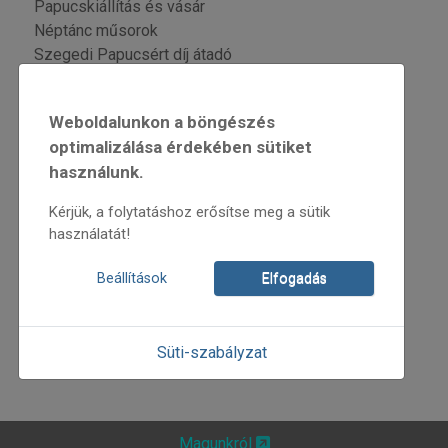
Papucskiállítás és vásár
Néptánc műsorok
Szegedi Papucsért díj átadó
Kézműves foglalkozások
Mesterség bemutatók
Weboldalunkon a böngészés
optimalizálása érdekében sütiket
használunk.
Kérjük, a folytatáshoz erősítse meg a sütik
használatát!
Beállítások
Elfogadás
Süti-szabályzat
Magunkról