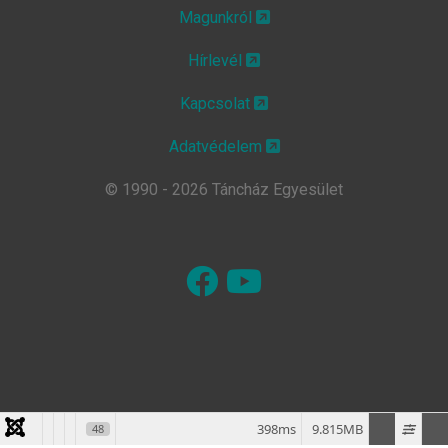
Magunkról
Hírlevél
Kapcsolat
Adatvédelem
© 1990 - 2026 Táncház Egyesület
398ms
9.815MB
48