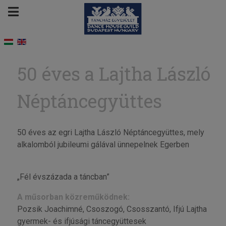
50 éves a Lajtha László
Néptáncegyüttes
50 éves az egri Lajtha László Néptáncegyüttes, mely
alkalomból jubileumi gálával ünnepelnek Egerben
„Fél évszázada a táncban”
A műsorban közreműködnek:
Pozsik Joachimné, Csoszogó, Csosszantó, Ifjú Lajtha
gyermek- és ifjúsági táncegyüttesek