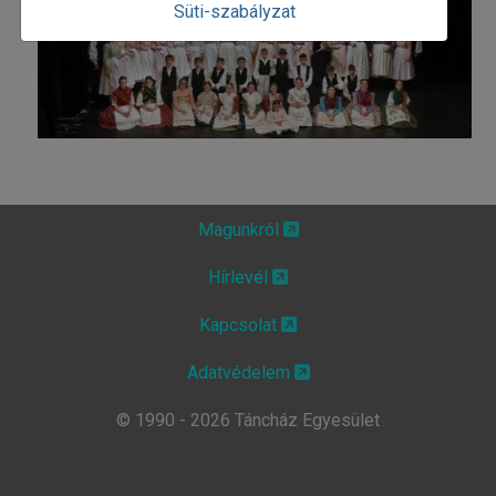
Süti-szabályzat
Magunkról
Hírlevél
Kapcsolat
Adatvédelem
© 1990 - 2026 Táncház Egyesület