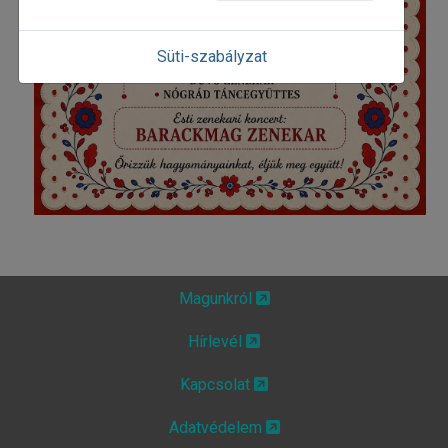
Süti-szabályzat
Magunkról
Hírlevél
Kapcsolat
Adatvédelem