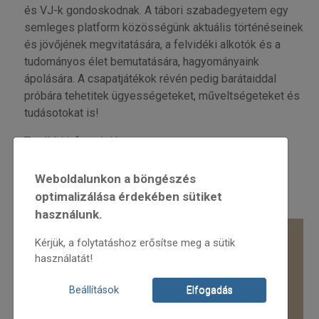
és VJ-k gondoskodnak. A tábori szabadegyetem egy
semleges platform közösségünk aktuális történéseinek
és jövőjének megvitatására, a felvidéki alkotók és a
tudományos élet bemutatására, hagyományaink
ápolására. A csapatjátékok révén pedig barátaiddal
próbára tehetitek ügyességeteket, műveltségeteket és
tudásotokat is!
További információ:
Weboldalunkon a böngészés
optimalizálása érdekében sütiket
használunk.
Kérjük, a folytatáshoz erősítse meg a sütik
használatát!
Beállítások
Elfogadás