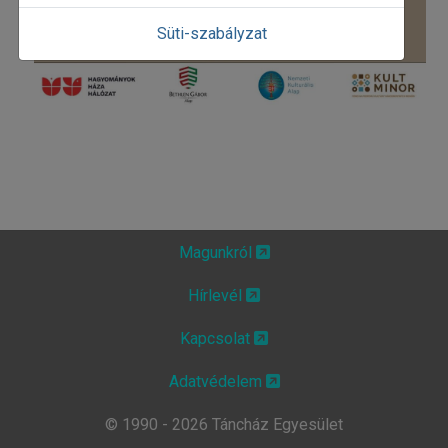
Süti-szabályzat
Magunkról
Hírlevél
Kapcsolat
Adatvédelem
© 1990 - 2026 Táncház Egyesület