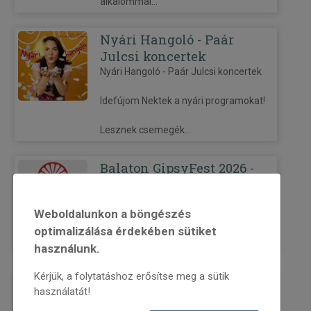
alkalommal...
Nyári Hangoló - Paár
Julcsi koncertek
Nyári Hangoló - Paár Julcsi koncertek
Idefújom Nektek a nyári programokat!
Lesznek csemegék...
Balaton GipsyFest 2026 -
Balatonboglár
Balaton GipsyFest 2026 - Balatonboglár
Weboldalunkon a böngészés
Helyszín: Bábel Camp, Balatonboglár
optimalizálása érdekében sütiket
8630 Balatonboglár,...
használunk.
Kérjük, a folytatáshoz erősítse meg a sütik
XIX. Ördögkatlan Fesztivál
használatát!
XIX. Ördögkatlan Fesztivál