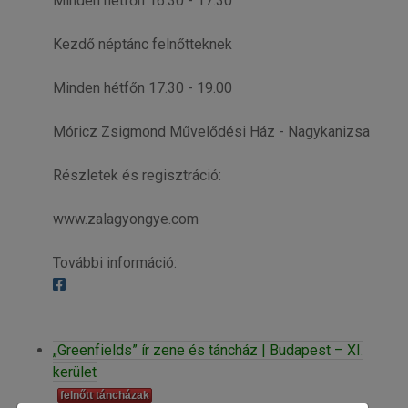
Minden hétfőn 16.30 - 17.30
Kezdő néptánc felnőtteknek
Minden hétfőn 17.30 - 19.00
Móricz Zsigmond Művelődési Ház - Nagykanizsa
Részletek és regisztráció:
www.zalagyongye.com
További információ:
„Greenfields” ír zene és táncház | Budapest – XI.
kerület
felnőtt táncházak