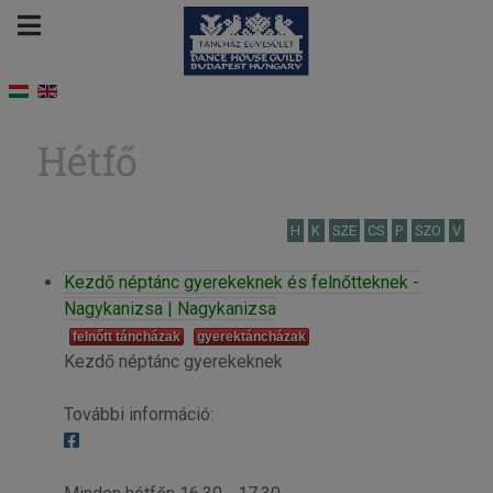
Hétfő
H
K
SZE
CS
P
SZO
V
Kezdő néptánc gyerekeknek és felnőtteknek -
Nagykanizsa | Nagykanizsa
felnőtt táncházak
gyerektáncházak
Kezdő néptánc gyerekeknek
További információ: