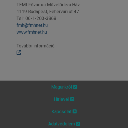
TEMI Fővárosi Művelődési Ház
1119 Budapest, Fehérvári út 47.
Tel.: 06-1-203-3868
fmh@fmhnet.hu
www.fmhnet.hu
További információ:
Magunkról
Hírlevél
Kapcsolat
Adatvédelem