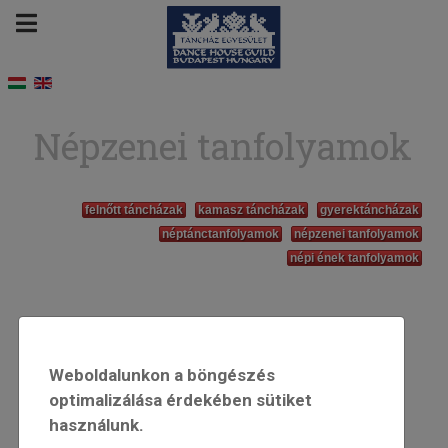
Népzenei tanfolyamok
felnőtt táncházak
kamasz táncházak
gyerektáncházak
néptánctanfolyamok
népzenei tanfolyamok
népi ének tanfolyamok
Weboldalunkon a böngészés
optimalizálása érdekében sütiket
használunk.