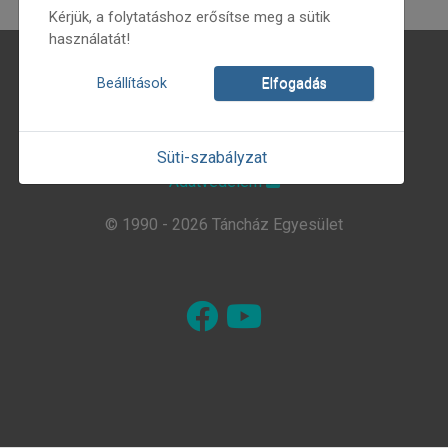
Kérjük, a folytatáshoz erősítse meg a sütik
használatát!
Magunkról
Beállítások
Elfogadás
Hírlevél
Kapcsolat
Süti-szabályzat
Adatvédelem
© 1990 - 2026 Táncház Egyesület