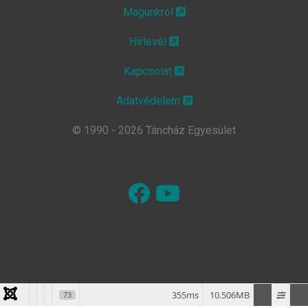
Magunkról
Hírlevél
Kapcsolat
Adatvédelem
© 1990 - 2026 Táncház Egyesület
355ms
10.506MB
73