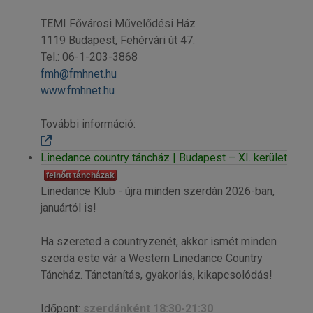
TEMI Fővárosi Művelődési Ház
1119 Budapest, Fehérvári út 47.
Tel.: 06-1-203-3868
fmh@fmhnet.hu
www.fmhnet.hu
További információ:
Linedance country táncház | Budapest – XI. kerület
felnőtt táncházak
Linedance Klub - újra minden szerdán 2026-ban,
januártól is!
Ha szereted a countryzenét, akkor ismét minden
szerda este vár a Western Linedance Country
Táncház. Tánctanítás, gyakorlás, kikapcsolódás!
Időpont:
szerdánként 18:30-21:30