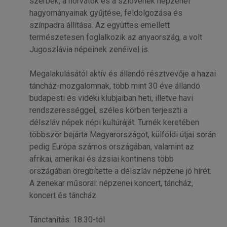
szerbek, a horvátok és a szlovének népzenei
hagyományainak gyűjtése, feldolgozása és
színpadra állítása. Az együttes emellett
természetesen foglalkozik az anyaország, a volt
Jugoszlávia népeinek zenéivel is.
Megalakulásától aktív és állandó résztvevője a hazai
táncház-mozgalomnak, több mint 30 éve állandó
budapesti és vidéki klubjaiban heti, illetve havi
rendszerességgel, széles körben terjeszti a
délszláv népek népi kultúráját. Turnék keretében
többször bejárta Magyarországot, külföldi útjai során
pedig Európa számos országában, valamint az
afrikai, amerikai és ázsiai kontinens több
országában öregbítette a délszláv népzene jó hírét.
A zenekar műsorai: népzenei koncert, táncház,
koncert és táncház.
Tánctanítás: 18.30-tól