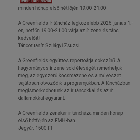
felnőtt táncházak
minden hónap első hétfőjén 19:00-21:00
A Greenfields ír táncház legközelebb 2026. június 1.-
én, hétfőn 19:00-21:00 várja az ír zene és tánc
kedvelőit!
Táncot tanít: Szilágyi Zsuzsi.
A Greenfields együttes repertoárja sokszínű. A
hagyományos ír zene sokféleségét ismerhetjük
meg, az egyszerű kocsmazene és a művészet
sajátosan ötvöződik a programjukban. A táncházban
megismerkedhetünk az ír táncokkal és az ír
dallamokkal egyaránt.
A Greenfields zenekar ír táncháza minden hónap
első hétfőjén az FMH-ban.
Jegyár: 1500 Ft