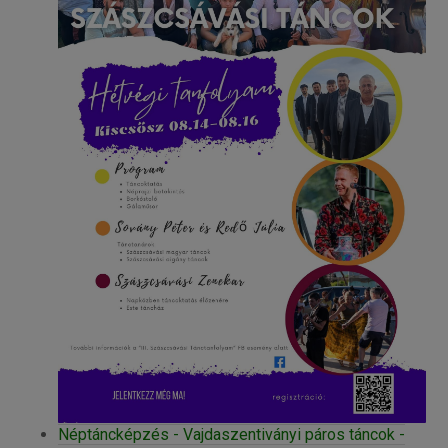
Néptáncképzés - Vajdaszentiványi páros táncok -