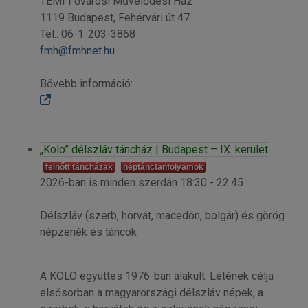
TEMI Fővárosi Művelődési Ház
1119 Budapest, Fehérvári út 47.
Tel.: 06-1-203-3868
fmh@fmhnet.hu
Bővebb információ:
„Kolo” délszláv táncház | Budapest – IX. kerület
felnőtt táncházak
néptánctanfolyamok
2026-ban is minden szerdán 18:30 - 22.45
Délszláv (szerb, horvát, macedón, bolgár) és görög
népzenék és táncok
A KOLO együttes 1976-ban alakult. Létének célja
elsősorban a magyarországi délszláv népek, a