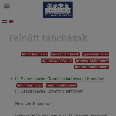
Felnőtt táncházak
felnőtt táncházak
kamasz táncházak
gyerektáncházak
néptánctanfolyamok
népzenei tanfolyamok
népi ének tanfolyamok
III. Szászcsávási Örömtánc tanfolyam | Kiscsősz
felnőtt táncházak
néptánctanfolyamok
III. Szászcsávási Örömtánc tanfolyam
Helyszín: Kiscsősz