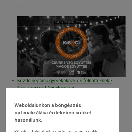
Kezdő néptánc gyerekeknek és felnőtteknek -
Nagykanizsa | Nagykanizsa
felnőtt táncházak
gyerektáncházak
Kezdő néptánc gyerekeknek
Weboldalunkon a böngészés
optimalizálása érdekében sütiket
További információ:
használunk.
Kérjük, a folytatáshoz erősítse meg a sütik