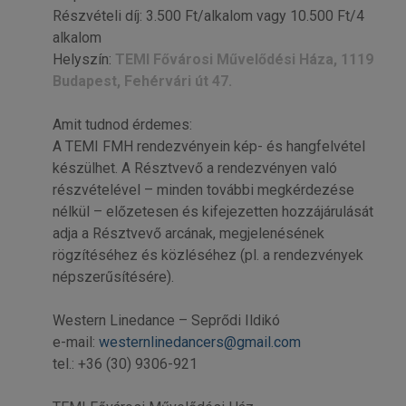
Részvételi díj: 3.500 Ft/alkalom vagy 10.500 Ft/4
alkalom
Helyszín:
TEMI Fővárosi Művelődési Háza, 1119
Budapest, Fehérvári út 47.
Amit tudnod érdemes:
A TEMI FMH rendezvényein kép- és hangfelvétel
készülhet. A Résztvevő a rendezvényen való
részvételével – minden további megkérdezése
nélkül – előzetesen és kifejezetten hozzájárulását
adja a Résztvevő arcának, megjelenésének
rögzítéséhez és közléséhez (pl. a rendezvények
népszerűsítésére).
Western Linedance – Seprődi Ildikó
e-mail:
westernlinedancers@gmail.com
tel.: +36 (30) 9306-921