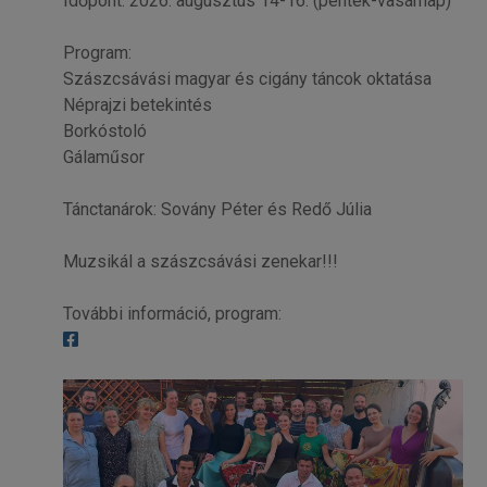
Időpont: 2026. augusztus 14-16. (péntek-vasárnap)
Program:
Szászcsávási magyar és cigány táncok oktatása
Néprajzi betekintés
Borkóstoló
Gálaműsor
Tánctanárok: Sovány Péter és Redő Júlia
Muzsikál a szászcsávási zenekar!!!
További információ, program: