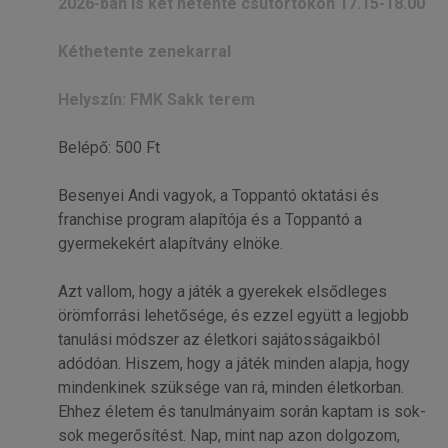
2026-ban is két hetente csütörtökön 17.15-18.00
Kéthetente zenekarral
Helyszín: FMK Sakk terem
Belépő: 500 Ft
Besenyei Andi vagyok, a Toppantó oktatási és
franchise program alapítója és a Toppantó a
gyermekekért alapítvány elnöke.
Azt vallom, hogy a játék a gyerekek elsődleges
örömforrási lehetősége, és ezzel együtt a legjobb
tanulási módszer az életkori sajátosságaikból
adódóan. Hiszem, hogy a játék minden alapja, hogy
mindenkinek szüksége van rá, minden életkorban.
Ehhez életem és tanulmányaim során kaptam is sok-
sok megerősítést. Nap, mint nap azon dolgozom,