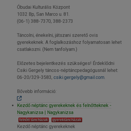
Óbudai Kulturális Központ
1032 Bp, San Marco u. 81.
(06-1) 388-7370, 388-2373
Táncolni, énekelni, játszani szerető ovis
gyerekeknek. A foglalkozáshoz folyamatosan lehet
csatlakozni. (Nem tanfolyam.)
Előzetes bejelentkezés szükséges! Érdeklődni
Csiki Gergely táncos-néptáncpedagógusnál lehet:
06-20/329-3583,
csiki.gergely@gmail.com
.
Bővebb információ:
Kezdő néptánc gyerekeknek és felnőtteknek -
Nagykanizsa | Nagykanizsa
felnőtt táncházak
gyerektáncházak
Kezdő néptánc gyerekeknek