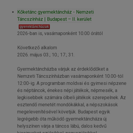
Kőketánc gyermektáncház - Nemzeti
Táncszínház | Budapest – II. kerület
gyerektáncházak
2026-ban is, vasárnaponként 10.00 órától
Következő alkalom
2026. május 03.; 10.; 17.; 31.
Gyermektáncházba várjuk az érdeklődőket a
Nemzeti Táncszínházban vasárnaponként 10.00-tól
12:00-ig. A programban moldvai és gyimesi népzene
és néptáncok, énekes népi játékok, népmesék, a
legkisebbek számára ölbeli játékok szerepelnek. Az
esztendő menetét mondókákkal, a népszokások
megelevenítésével követjük. Budapest egyik
legrégebb óta működő gyermektáncháza új
helyszínen várja a táncos lábú, dalos kedvű