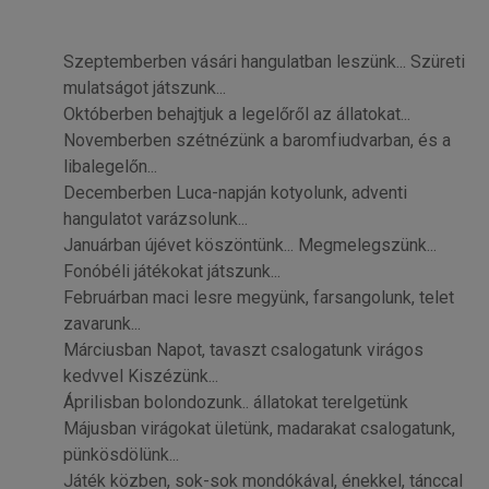
Szeptemberben vásári hangulatban leszünk... Szüreti
mulatságot játszunk...
Októberben behajtjuk a legelőről az állatokat...
Novemberben szétnézünk a baromfiudvarban, és a
libalegelőn...
Decemberben Luca-napján kotyolunk, adventi
hangulatot varázsolunk...
Januárban újévet köszöntünk... Megmelegszünk...
Fonóbéli játékokat játszunk...
Februárban maci lesre megyünk, farsangolunk, telet
zavarunk...
Márciusban Napot, tavaszt csalogatunk virágos
kedvvel Kiszézünk...
Áprilisban bolondozunk.. állatokat terelgetünk
Májusban virágokat ületünk, madarakat csalogatunk,
pünkösdölünk...
Játék közben, sok-sok mondókával, énekkel, tánccal