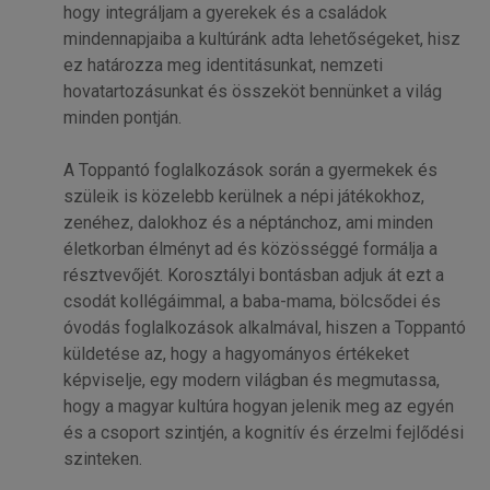
hogy integráljam a gyerekek és a családok
mindennapjaiba a kultúránk adta lehetőségeket, hisz
ez határozza meg identitásunkat, nemzeti
hovatartozásunkat és összeköt bennünket a világ
minden pontján.
A Toppantó foglalkozások során a gyermekek és
szüleik is közelebb kerülnek a népi játékokhoz,
zenéhez, dalokhoz és a néptánchoz, ami minden
életkorban élményt ad és közösséggé formálja a
résztvevőjét. Korosztályi bontásban adjuk át ezt a
csodát kollégáimmal, a baba-mama, bölcsődei és
óvodás foglalkozások alkalmával, hiszen a Toppantó
küldetése az, hogy a hagyományos értékeket
képviselje, egy modern világban és megmutassa,
hogy a magyar kultúra hogyan jelenik meg az egyén
és a csoport szintjén, a kognitív és érzelmi fejlődési
szinteken.