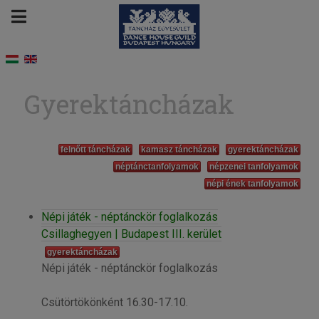
Gyerektáncházak
felnőtt táncházak
kamasz táncházak
gyerektáncházak
néptánctanfolyamok
népzenei tanfolyamok
népi ének tanfolyamok
Népi játék - néptánckör foglalkozás
Csillaghegyen | Budapest III. kerület
gyerektáncházak
Népi játék - néptánckör foglalkozás
Csütörtökönként 16.30-17.10.