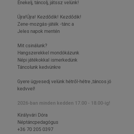
Énekelj, táncolj, játssz velünk!
Újra!Újra! Kezdődik! Kezdődik!
Zene-mozgás-játék -tánc a
Jeles napok mentén
Mit csinálunk?
Hangszerekkel mondókázunk
Népi játékokkal ismerkedünk
Táncolunk kedvünkre
Gyere ügyesedj velünk hétről-hétre ,táncos jó
kedvvel!
2026-ban minden kedden 17.00 - 18.00-ig!
Királyvári Dóra
Néptáncpedagógus
+36 70 205 0397