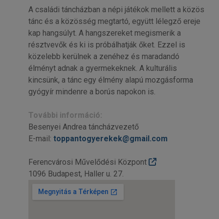
A családi táncházban a népi játékok mellett a közös
tánc és a közösség megtartó, együtt lélegző ereje
kap hangsúlyt. A hangszereket megismerik a
résztvevők és ki is próbálhatják őket. Ezzel is
közelebb kerülnek a zenéhez és maradandó
élményt adnak a gyermekeknek. A kulturális
kincsünk, a tánc egy élmény alapú mozgásforma
gyógyír mindenre a borús napokon is.
További információ:
Besenyei Andrea táncházvezető
E-mail:
toppantogyerekek@gmail.com
Ferencvárosi Művelődési Központ
1096 Budapest, Haller u. 27.