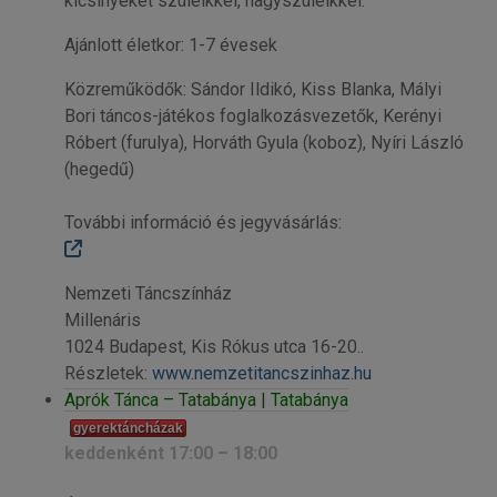
kicsinyeket szüleikkel, nagyszüleikkel.
Ajánlott életkor: 1-7 évesek
Közreműködők: Sándor Ildikó, Kiss Blanka, Mályi
Bori táncos-játékos foglalkozásvezetők, Kerényi
Róbert (furulya), Horváth Gyula (koboz), Nyíri László
(hegedű)
További információ és jegyvásárlás:
Nemzeti Táncszínház
Millenáris
1024 Budapest, Kis Rókus utca 16-20..
Részletek:
www.nemzetitancszinhaz.hu
Aprók Tánca – Tatabánya | Tatabánya
gyerektáncházak
keddenként 17:00 – 18:00