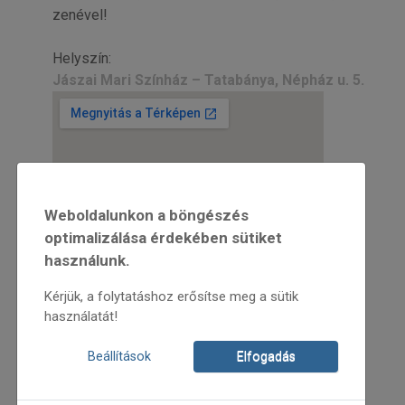
zenével!
Helyszín:
Jászai Mari Színház – Tatabánya, Népház u. 5.
Weboldalunkon a böngészés
optimalizálása érdekében sütiket
használunk.
Kérjük, a folytatáshoz erősítse meg a sütik
használatát!
Beállítások
Elfogadás