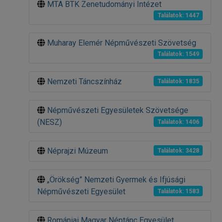
MTA BTK Zenetudományi Intézet
Találatok: 1447
Muharay Elemér Népművészeti Szövetség
Találatok: 1549
Nemzeti Táncszínház
Találatok: 1835
Népművészeti Egyesületek Szövetsége
(NESZ)
Találatok: 1406
Néprajzi Múzeum
Találatok: 3428
„Örökség” Nemzeti Gyermek és Ifjúsági
Népművészeti Egyesület
Találatok: 1583
Romániai Magyar Néptánc Egyesület