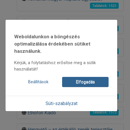
Találatok: 1521
Szellemi Kulturális Örökség Igazgatóság
Találatok: 1582
Weboldalunkon a böngészés
optimalizálása érdekében sütiket
Vajdasági Magyar Folklórközpont
használunk.
Találatok: 1539
Kérjük, a folytatáshoz erősítse meg a sütik
A. Folk Kft. – hangszerek, CD-k, kották
használatát!
Találatok: 1665
Beállítások
Elfogadás
Csillagjelmez – készítés, kölcsönzés
Találatok: 1677
Süti-szabályzat
Etnofon Kiadó
Találatok: 1572
Hangvető – az értékálló zenék terjesztője