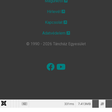
Magunkról
Hírlevél
Kapcsolat
Adatvédelem
© 1990 - 2026 Táncház Egyesület
331ms
7.413MB
42