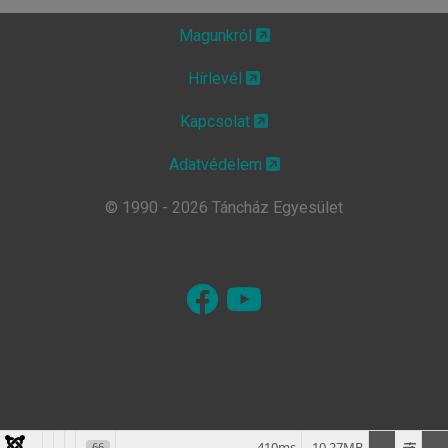
Magunkról
Hírlevél
Kapcsolat
Adatvédelem
© 1990 - 2026 Táncház Egyesület
410ms
10.27MB
66