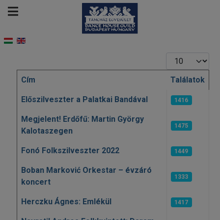
Tételek #
Cím
Találatok
Cikkek
Előszilveszter a Palatkai Bandával
1416
Megjelent! Erdőfű: Martin György
1475
Kalotaszegen
Fonó Folkszilveszter 2022
1449
Boban Marković Orkestar – évzáró
1333
koncert
Herczku Ágnes: Emlékül
1417