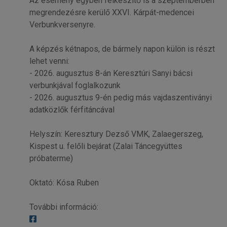
Az esemény egyben felkészítő is a szeptemberben
megrendezésre kerülő XXVI. Kárpát-medencei
Verbunkversenyre.
A képzés kétnapos, de bármely napon külön is részt
lehet venni:
- 2026. augusztus 8-án Keresztúri Sanyi bácsi
verbunkjával foglalkozunk
- 2026. augusztus 9-én pedig más vajdaszentiványi
adatközlők férfitáncával
Helyszín: Keresztury Dezső VMK, Zalaegerszeg,
Kispest u. felőli bejárat (Zalai Táncegyüttes
próbaterme)
Oktató: Kósa Ruben
További információ: