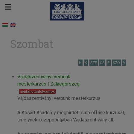
Szombat
H
K
SZE
CS
P
SZO
V
Vajdaszentiványi verbunk
mesterkurzus | Zalaegerszeg
néptánctanfolyamok
Vajdaszentiványi verbunk mesterkurzus
A Kósart Academy meghirdeti első offline kurzusát,
amelynek középpontjában Vajdaszentivány áll.