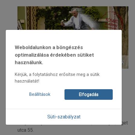
Weboldalunkon a böngészés
optimalizálása érdekében sütiket
használunk.
Néptáncképzés - Vajdaszentiványi páros táncok -
Kérjük, a folytatáshoz erősítse meg a sütik
Győr | Győr
használatát!
felnőtt táncházak
néptánctanfolyamok
Néptáncképzés - Vajdaszentiványi páros táncok
Beállítások
Elfogadás
Néptánckurzus és táncház
Süti-szabályzat
Helyszín: Újvárosi Művelődési Ház, 9025 Győr, Liget
utca 55.