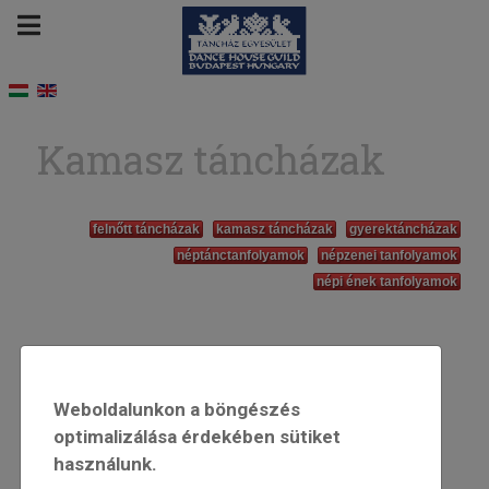
Kamasz táncházak
felnőtt táncházak
kamasz táncházak
gyerektáncházak
néptánctanfolyamok
népzenei tanfolyamok
népi ének tanfolyamok
Weboldalunkon a böngészés
optimalizálása érdekében sütiket
használunk.