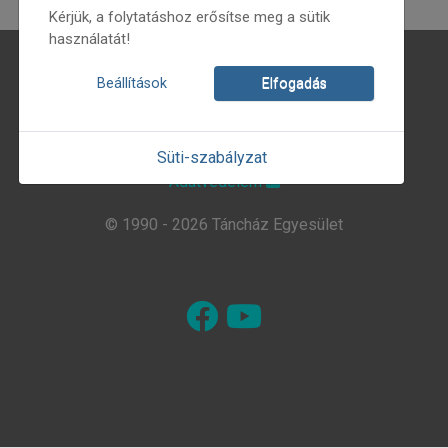
Kérjük, a folytatáshoz erősítse meg a sütik
használatát!
Magunkról
Beállítások
Elfogadás
Hírlevél
Kapcsolat
Süti-szabályzat
Adatvédelem
© 1990 - 2026 Táncház Egyesület