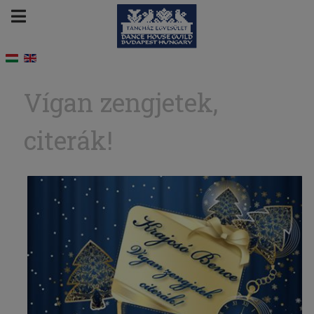
Vígan zengjetek,
citerák!