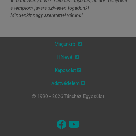
A rendezvényre való belépés ingyenes, de adományokat
a templom javára szívesen fogadunk!
Mindenkit nagy szeretettel várunk!
Magunkról
Hírlevél
Kapcsolat
Adatvédelem
© 1990 - 2026 Táncház Egyesület