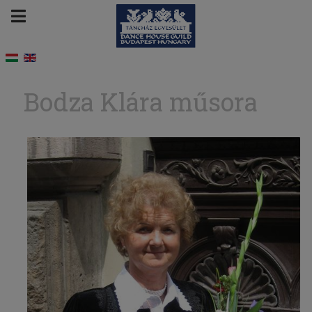
Bodza Klára műsora