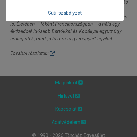
legnagyobb magyar zeneszerzője, aki a népzenekutatás
mellett meghatározó tevékenységet fejtett ki a
Süti-szabályzat
zenepedagógia és a nemzetközi kultúrdiplomácia terén
is. Életében – főként Franciaországban – a nála egy
évtizeddel idősebb Bartókkal és Kodállyal együtt úgy
emlegették, mint „a három nagy magyar” egyikét.
További részletek:
Magunkról
Hírlevél
Kapcsolat
Adatvédelem
© 1990 - 2026 Táncház Egyesület