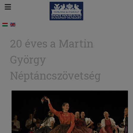
20 éves a Martin
György
Néptáncszövetség