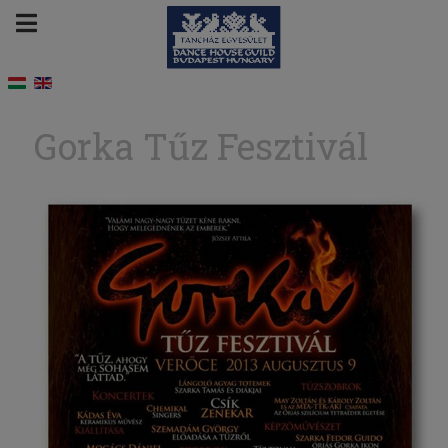
Gorka Tűz Fesztivál