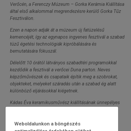
Verőcén, a Ferenczy Múzeum – Gorka Kerámia Kiállítása
által első alkalommal megrendezésre kerülő Gorka Tűz
Fesztiválon.
Ezen a napon adják át a múzeum új fatüzelésű
kemencéjét, így az egynapos ingyenes fesztivál a szabad
tüzű égetési technológiák kipróbálására és
bemutatására fókuszál.
Délelőtt 10 órától látványos szabadtéri programokkal
kezdődik a fesztivál a verőcei Duna parton. Neves
képzőművészek és csapataik építik meg a szobrokat,
objekteket, melyeket száradás után a szabad ég alatt
különböző eljárásokkal kiégetnek.
Kádas Éva keramikusművész kiállításának ünnepélyes
megnyitójára délután 17 órakor kerül sor a Ferenczy
Múzeum - Gorka Kerámia Kiállításban.
Weboldalunkon a böngészés
Este 19 órától a napközben elkészült alkotásokat