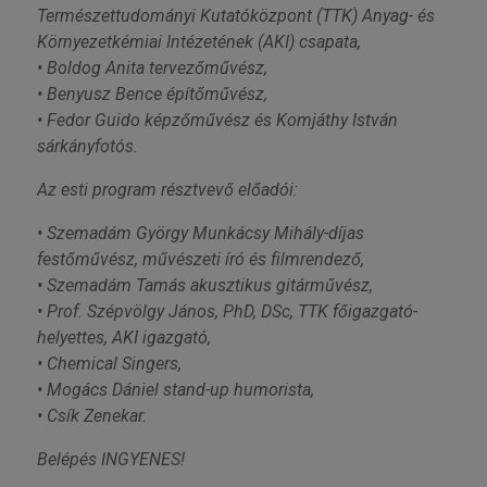
Természettudományi Kutatóközpont (TTK) Anyag- és
Környezetkémiai Intézetének (AKI) csapata,
• Boldog Anita tervezőművész,
• Benyusz Bence építőművész,
• Fedor Guido képzőművész és Komjáthy István
sárkányfotós.
Az esti program résztvevő előadói:
• Szemadám György Munkácsy Mihály-díjas
festőművész, művészeti író és filmrendező,
• Szemadám Tamás akusztikus gitárművész,
• Prof. Szépvölgy János, PhD, DSc, TTK főigazgató-
helyettes, AKI igazgató,
• Chemical Singers,
• Mogács Dániel stand-up humorista,
• Csík Zenekar.
Belépés INGYENES!