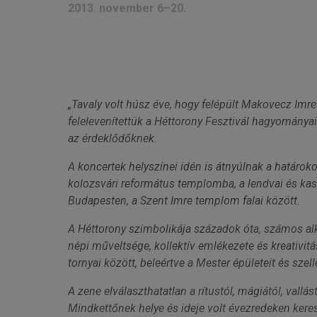
2013. november 6–20.
„Tavaly volt húsz éve, hogy felépült Makovecz Imr
felelevenítettük a Héttorony Fesztivál hagyománya
az érdeklődőknek.
A koncertek helyszínei idén is átnyúlnak a határ
kolozsvári református templomba, a lendvai és kas
Budapesten, a Szent Imre templom falai között.
A Héttorony szimbolikája századok óta, számos al
népi műveltsége, kollektív emlékezete és kreativitá
tornyai között, beleértve a Mester épületeit és szel
A zene elválaszthatatlan a rítustól, mágiától, vallás
Mindkettőnek helye és ideje volt évezredeken keres