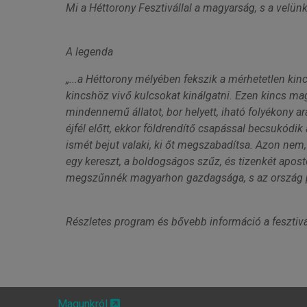
Mi a Héttorony Fesztivállal a magyarság, s a velün
A legenda
„...a Héttorony mélyében fekszik a mérhetetlen kincs
kincshöz vivő kulcsokat kinálgatni. Ezen kincs mag
mindennemű állatot, bor helyett, iható folyékony ara
éjfél előtt, ekkor földrendítő csapással becsukódik
ismét bejut valaki, ki őt megszabadítsa. Azon nem
egy kereszt, a boldogságos szűz, és tizenkét aposto
megszűnnék magyarhon gazdagsága, s az ország pus
Részletes program és bővebb információ a fesztivá
Magunkról