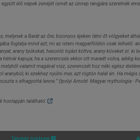
k együtt élő népek zenéjét ismét az ünnep rangjára szeretnék eme
, melynek a Barát az őre; bizonyos éjeken látni őt völgyeket áthágó
ába foglalja mind azt, mi az isteni magyarföldön csak lelhető: a
nyat, arany tyúkokat, hasonló tojást költve, arany köveket st. ki 
 a hétvár kapuja; ha a szerencsés ekkor ott maradt volna, addig k
, melyből valamit magával visz, szerencsét hoz néki egész életé
l aranyból; ki ezekhez nyúlni mer, azt rögtön halál éri. Ha mégis 
zta s elhagyottá lenne.” (Ipolyi Arnold: Magyar mythologia - Pe
l honlapján található:
Táncház módszer
A