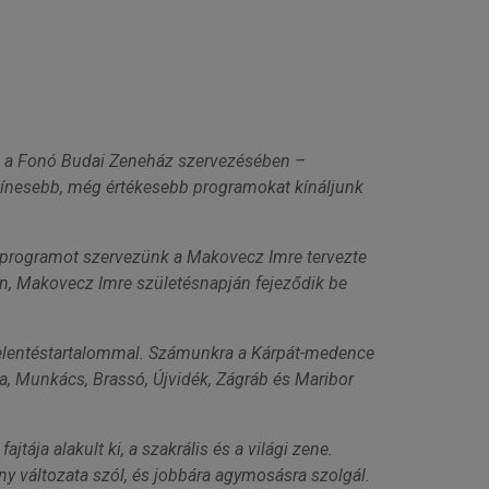
l – a Fonó Budai Zeneház szervezésében –
színesebb, még értékesebb programokat kínáljunk
ú programot szervezünk a Makovecz Imre tervezte
án, Makovecz Imre születésnapján fejeződik be
 jelentéstartalommal. Számunkra a Kárpát-medence
sa, Munkács, Brassó, Újvidék, Zágráb és Maribor
jtája alakult ki, a szakrális és a világi zene.
ny változata szól, és jobbára agymosásra szolgál.