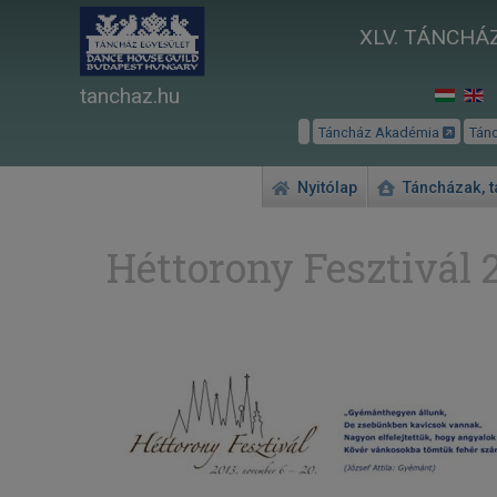
XLV. TÁNCHÁZ
tanchaz.hu
Táncház Akadémia
Tán
Nyitólap
Táncházak, 
Héttorony Fesztivál 