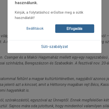
használunk.
Kérjük, a folytatáshoz erősítse meg a sütik
használatát!
Beállítások
Elfogadás
e világraszóló Magyar Pavilonja Sevillában. Ebből az alkalombó
it. A rendezvénysorozat sikere arra buzdított minket, hogy még 
Süti-szabályzat
okon. Csenger és a Makói Hagymaház mellett egy-egy nagyszabás
sai színházba, Beregszászon és Szabadkán. A fesztivál nov. 20-
kalommal feltűnt a magyar kultúrtörténetben, nagyjából azonos
sa jelenti azt a kincset, amit a Héttorony magában rejt Bécs, Kas
lemi hagyatékát is.
tól, szórakozástól, egyszóval az Ünneptől. Ennek megfelelően két fa
ztül. Sajnos mára oda jutottunk, hogy mindenhol valamilyen silá