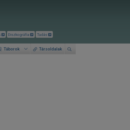
k
Diszkográfia
Tudás
Táborok
Társoldalak