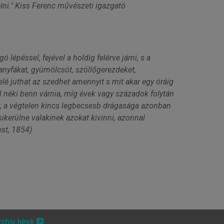
lni." Kiss Ferenc művészeti igazgató
 lépéssel, fejével a holdig felérve járni, s a
ranyfákat, gyümölcsöt, szöllőgerezdeket,
belé juthat az szedhet amennyit s mit akar egy óráig
el néki benn várnia, míg évek vagy századok folytán
re; a végtelen kincs legbecsesb drágasága azonban
sikerülne valakinek azokat kivinni, azonnal
st, 1854)
rchív hírek