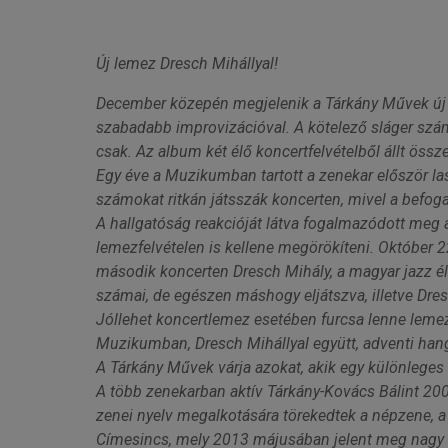
Új lemez Dresch Mihállyal!
December közepén megjelenik a Tárkány Művek új l
szabadabb improvizációval. A kötelező sláger szám
csak. Az album két élő koncertfelvételből állt öss
Egy éve a Muzikumban tartott a zenekar először la
számokat ritkán játsszák koncerten, mivel a befoga
A hallgatóság reakcióját látva fogalmazódott meg a
lemezfelvételen is kellene megörökíteni. Október
második koncerten Dresch Mihály, a magyar jazz élő 
számai, de egészen máshogy eljátszva, illetve Dres
Jóllehet koncertlemez esetében furcsa lenne leme
Muzikumban, Dresch Mihállyal együtt, adventi han
A Tárkány Művek várja azokat, akik egy különleges 
A több zenekarban aktív Tárkány-Kovács Bálint 200
zenei nyelv megalkotására törekedtek a népzene, 
Címesincs, mely 2013 májusában jelent meg nagy si