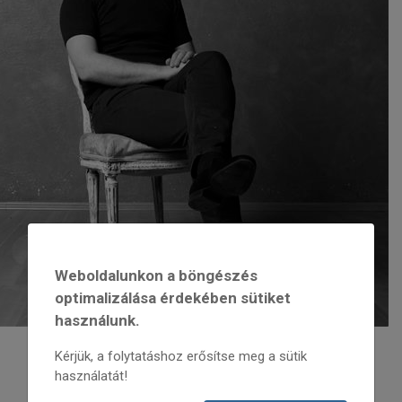
Weboldalunkon a böngészés
optimalizálása érdekében sütiket
használunk.
Kérjük, a folytatáshoz erősítse meg a sütik
használatát!