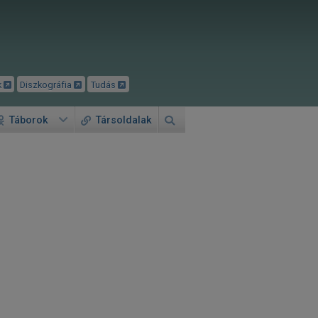
k
Diszkográfia
Tudás
Táborok
Társoldalak