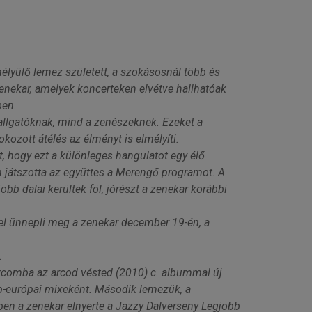
lyülő lemez született, a szokásosnál több és
enekar, amelyek koncerteken elvétve hallhatóak
ben.
allgatóknak, mind a zenészeknek. Ezeket a
ozott átélés az élményt is elmélyíti.
, hogy ezt a különleges hangulatot egy élő
 játszotta az együttes a Merengő programot. A
bb dalai kerültek föl, jórészt a zenekar korábbi
el ünnepli meg a zenekar december 19-én, a
.
Arcomba az arcod vésted (2010) c. albummal új
p-európai mixeként. Második lemezük, a
ben a zenekar elnyerte a Jazzy Dalverseny Legjobb