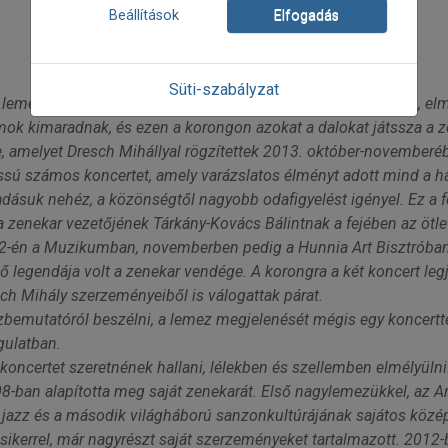
Beállítások
Elfogadás
Süti-szabályzat
emeze. Az ünnepekre készülve egy töprengő, elgondolkodó, elmé
ok kimaradnak, és ezen a korongon azokat a dalokat játssza a z
ze, amelyet Dresch Mihállyal rögzítettek 2013. október-novemberé
ssú számos koncertet, amely varázslatos élményt adott mind a h
dásuk nehéz, a közönségtől nagyobb odafigyelést igényel. Ez a fok
 zenekar vezetőjének Tárkány-Kovács Bálintnak a fejében az ötlet
 22-én a Muzikumban, novemberben pedig a Hunnia Art Bisztróban
legendája volt a zenekar vendége. A korongra a két koncert legjo
ch Mihály szerzeményeiből is válogattak párat.
zbemutatóról beszélni, a lemez megjelenését mégis egy koncertt
gulatban.
koncertet szeretnének hallani, lélekben és szellemben elmélyülni
8-ban alapította meg saját zenekarát. Első nagylemezükkel, az 
a jazz és a második világháború sanzonkultúrájának sajátos közé
kerrel, már nagyrészt saját szerzeményeket tartalmazott. 2012-