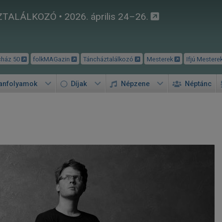
TALÁLKOZÓ • 2026. április 24–26.
cház 50
folkMAGazin
Táncháztalálkozó
Mesterek
Ifjú Mestere
tanfolyamok
Díjak
Népzene
Néptánc