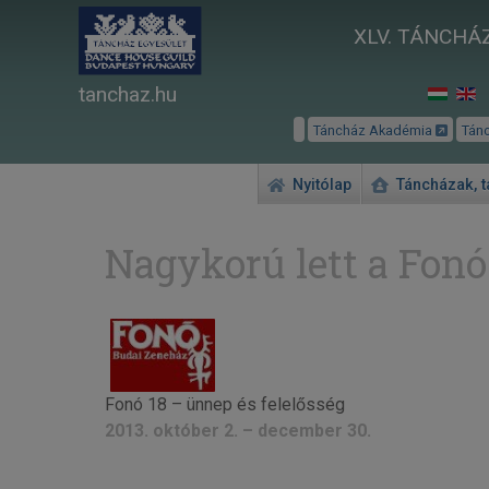
XLV. TÁNCHÁZ
tanchaz.hu
Táncház Akadémia
Tán
Nyitólap
Táncházak, 
Nagykorú lett a Fonó
Fonó 18 – ünnep és felelősség
2013. október 2. – december 30.