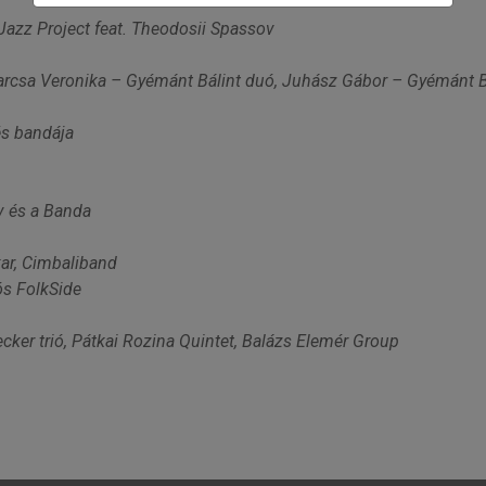
 Jazz Project feat. Theodosii Spassov
arcsa Veronika – Gyémánt Bálint duó, Juhász Gábor – Gyémánt B
és bandája
v és a Banda
ar, Cimbaliband
ós FolkSide
ecker trió, Pátkai Rozina Quintet, Balázs Elemér Group