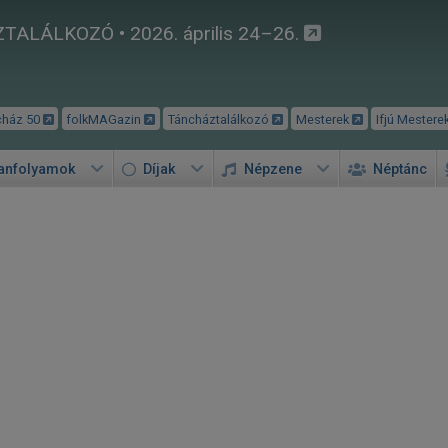
TALÁLKOZÓ • 2026. április 24–26.
cház 50
folkMAGazin
Táncháztalálkozó
Mesterek
Ifjú Mestere
tanfolyamok
Díjak
Népzene
Néptánc