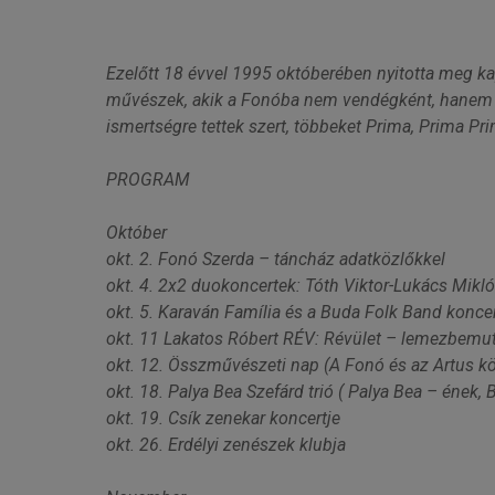
Ezelőtt 18 évvel 1995 októberében nyitotta meg ka
művészek, akik a Fonóba nem vendégként, hanem “
ismertségre tettek szert, többeket Prima, Prima Pri
PROGRAM
Október
okt. 2. Fonó Szerda – táncház adatközlőkkel
okt. 4. 2x2 duokoncertek: Tóth Viktor-Lukács Mik
okt. 5. Karaván Família és a Buda Folk Band koncer
okt. 11 Lakatos Róbert RÉV: Révület – lemezbemut
okt. 12. Összművészeti nap (A Fonó és az Artus kö
okt. 18. Palya Bea Szefárd trió ( Palya Bea – ének,
okt. 19. Csík zenekar koncertje
okt. 26. Erdélyi zenészek klubja