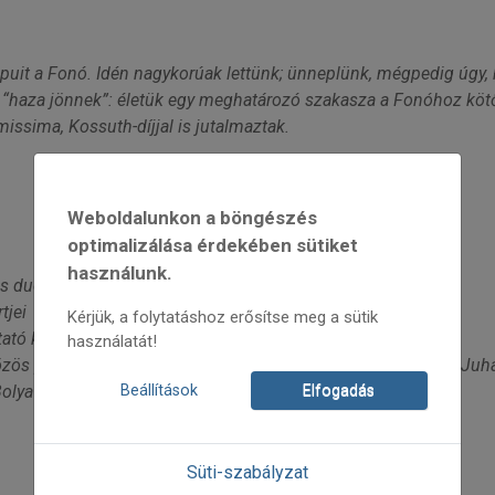
puit a Fonó. Idén nagykorúak lettünk; ünneplünk, mégpedig úgy,
haza jönnek”: életük egy meghatározó szakasza a Fonóhoz köt
missima, Kossuth-díjjal is jutalmaztak.
Weboldalunkon a böngészés
optimalizálása érdekében sütiket
használunk.
lós duo, Both Miklós-Szokolay Dongó Balázs duó
tjei
Kérjük, a folytatáshoz erősítse meg a sütik
ató koncert, Berka és Felvonó zenekar táncház
használatát!
zös programja) galérialátogatás, Artus színház, Boka Gábor, Juhá
Beállítások
Elfogadás
 Bolya Mátyás - koboz, citera, Dés András – ütőhangszerek)
Süti-szabályzat