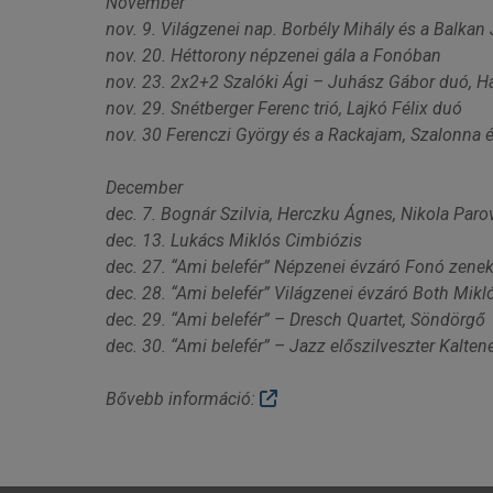
November
nov. 9. Világzenei nap. Borbély Mihály és a Balkan
nov. 20. Héttorony népzenei gála a Fonóban
nov. 23. 2x2+2 Szalóki Ági – Juhász Gábor duó, H
nov. 29. Snétberger Ferenc trió, Lajkó Félix duó
nov. 30 Ferenczi György és a Rackajam, Szalonna 
December
dec. 7. Bognár Szilvia, Herczku Ágnes, Nikola Paro
dec. 13. Lukács Miklós Cimbiózis
dec. 27. “Ami belefér” Népzenei évzáró Fonó zenek
dec. 28. “Ami belefér” Világzenei évzáró Both Mikl
dec. 29. “Ami belefér” – Dresch Quartet, Söndörgő
dec. 30. “Ami belefér” – Jazz előszilveszter Kalten
Bővebb információ: