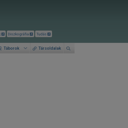
k
Diszkográfia
Tudás
Táborok
Társoldalak