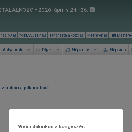
TALÁLKOZÓ • 2026. április 24–26.
cház 50
folkMAGazin
Táncháztalálkozó
Mesterek
Ifjú Mestere
tanfolyamok
Díjak
Népzene
Néptánc
z abban a pillanatban”
Weboldalunkon a böngészés