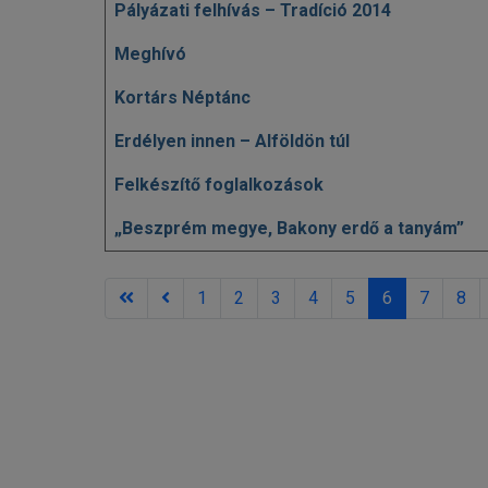
Pályázati felhívás – Tradíció 2014
Meghívó
Kortárs Néptánc
Erdélyen innen – Alföldön túl
Felkészítő foglalkozások
„Beszprém megye, Bakony erdő a tanyám”
1
2
3
4
5
6
7
8