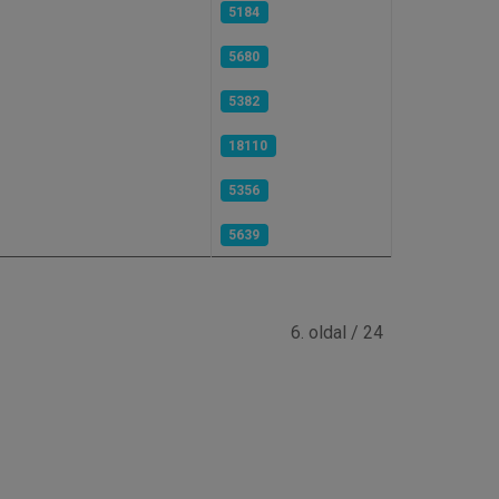
5184
5680
5382
18110
5356
5639
6. oldal / 24