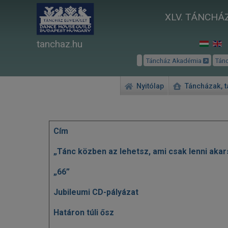
XLV. TÁNCHÁZ
tanchaz.hu
Táncház Akadémia
Tán
Nyitólap
Táncházak, 
Cím
Cikkek
„Tánc közben az lehetsz, ami csak lenni akars
„66”
Jubileumi CD-pályázat
Határon túli ősz