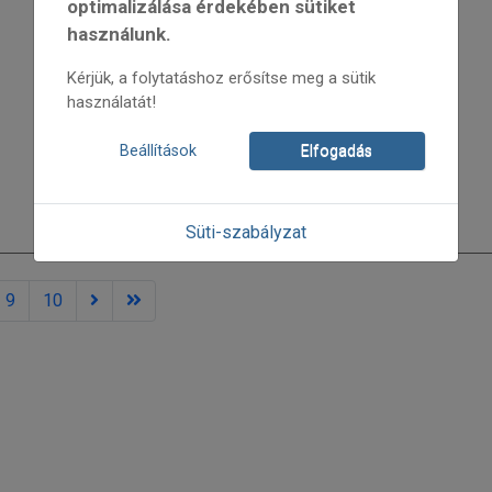
optimalizálása érdekében sütiket
használunk.
Kérjük, a folytatáshoz erősítse meg a sütik
használatát!
Beállítások
Elfogadás
Süti-szabályzat
9
10