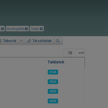
k
Diszkográfia
Tudás
Táborok
Társoldalak
Tételek #
Találatok
5146
5529
6303
5633