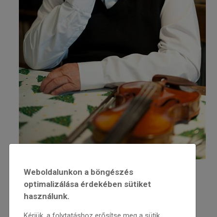
Weboldalunkon a böngészés
Halmos Béla tiszteletére
optimalizálása érdekében sütiket
Budapest II. kerület, Forint u. 3.
használunk.
2014. május 9. 15.00
Kérjük, a folytatáshoz erősítse meg a sütik