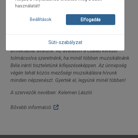
használatát!
Kedves Zenészek!
Beállítások
Elfogadás
Halmos Béla egykori lakásánál (II. kerület, Forint u. 3.)
május 9-én, pénteken délután 3 órakor a kerületi
Süti-szabályzat
önkormányzat és a család kezdeményezésére
emléktáblát avatunk. Az avatáson a család kérését
tolmácsolva szeretnénk, ha minél többen muzsikálnánk
Béla iránti tiszteletünk kifejezéseképpen. Az ünnepség
végén tehát közös mezőségi muzsikálásra hívunk
minden népzenészt. Gyertek el, legyünk minél többen!
A szervezők nevében: Kelemen László
Bővebb információ: