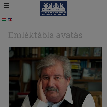
Emléktábla avatás