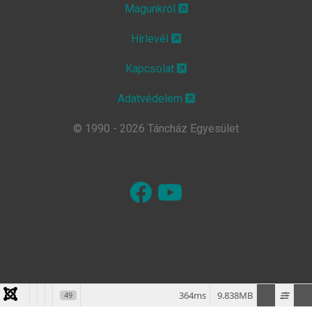
Magunkról
Hírlevél
Kapcsolat
Adatvédelem
© 1990 - 2026 Táncház Egyesület
364ms
9.838MB
49