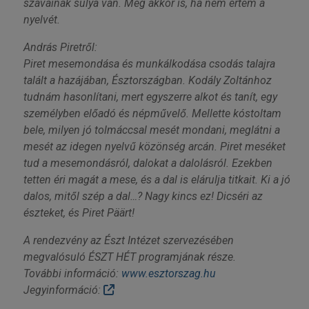
szavainak súlya van. Még akkor is, ha nem értem a
nyelvét.
András Piretről:
Piret mesemondása és munkálkodása csodás talajra
talált a hazájában, Észtországban. Kodály Zoltánhoz
tudnám hasonlítani, mert egyszerre alkot és tanít, egy
személyben előadó és népművelő. Mellette kóstoltam
bele, milyen jó tolmáccsal mesét mondani, meglátni a
mesét az idegen nyelvű közönség arcán. Piret meséket
tud a mesemondásról, dalokat a dalolásról. Ezekben
tetten éri magát a mese, és a dal is elárulja titkait. Ki a jó
dalos, mitől szép a dal…? Nagy kincs ez! Dicséri az
észteket, és Piret Päärt!
A rendezvény az Észt Intézet szervezésében
megvalósuló ÉSZT HÉT programjának része.
További információ:
www.esztorszag.hu
Jegyinformáció: