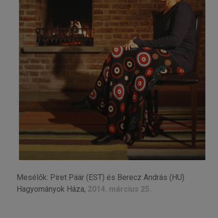
Mesélők: Piret Päär (EST) és Berecz András (HU)
Hagyományok Háza,
2014. március 25.