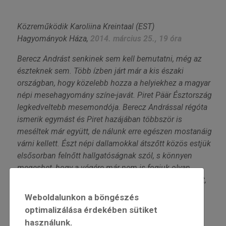
Közreműködik Karoliina Kreintaal (EST)
Hagyományok Háza,
2014. március 25., 19 óra
Berecz Andrást senkinek sem kell bemutatni, még az
észteknek sem. Több ízben járt már a kis északi
országban, hogy közelebb hozza a helyiekhez a magyar
népi mesehagyomány színe-javát. Piret Päär Észtország
legkedveltebb mesemondója. Berecz Andrással régóta
ismerik egymást és Piret hazájában többször is
meséltek már együtt, de nálunk erre egészen mostanáig
várni kellett. Észt népi dallamokkal átszőtt közös estjük
elsősorban felnőtt hallgatóságnak szól, s könnyen
megeshet, hogy a végére már nem is fogjuk olyan
távolinak és hűvösnek tartani az észtek szellemiségét,
mint ahogy azt eredendően gondolnánk itt a Kárpát-
Weboldalunkon a böngészés
medencében. Az észt történetek Tóth Kriszta mesélő
optimalizálása érdekében sütiket
tolmácsolásában hangoznak el magyar nyelven.
használunk.